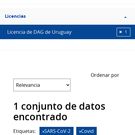
Filtro
Licencias
Licencias
Licencia de DAG de Uruguay
1
Ordenar por
1 conjunto de datos
encontrado
Etiquetas:
SARS-CoV-2
Covid