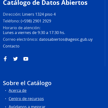
Catálogo de Datos Abiertos
página
Dirección:
Liniers 1324 piso 4
Teléfono:
(+598) 2901 2929
Horario de atención:
Lunes a viernes de 9:30 a 17:30 hs.
Correo electrónico:
datosabiertos@agesic.gub.uy
Contacto
Facebook
Twitter
YouTube
Sobre el Catálogo
Acerca de
Centro de recursos
Ayúdanos a mejorar