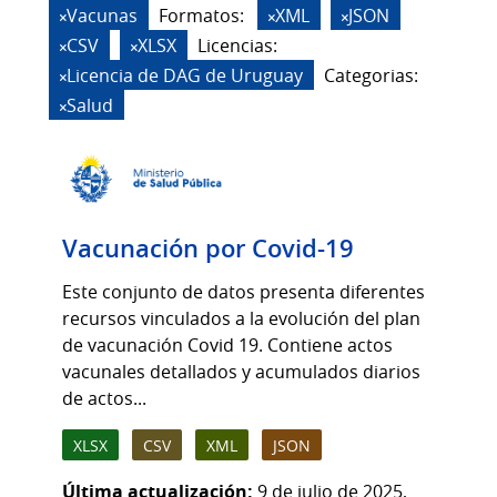
Vacunas
Formatos:
XML
JSON
CSV
XLSX
Licencias:
Licencia de DAG de Uruguay
Categorias:
Salud
Vacunación por Covid-19
Este conjunto de datos presenta diferentes
recursos vinculados a la evolución del plan
de vacunación Covid 19. Contiene actos
vacunales detallados y acumulados diarios
de actos...
XLSX
CSV
XML
JSON
Última actualización:
9 de julio de 2025,