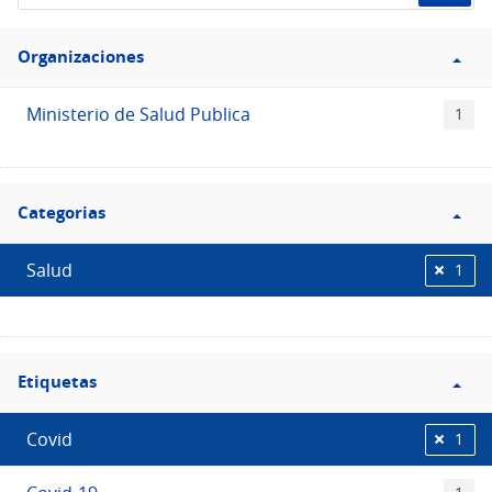
de
Filtro
datos...
Organizaciones
Organizaciones
Ministerio de Salud Publica
1
Filtro
Categorias
Categorias
Salud
1
Filtro
Etiquetas
Etiquetas
Covid
1