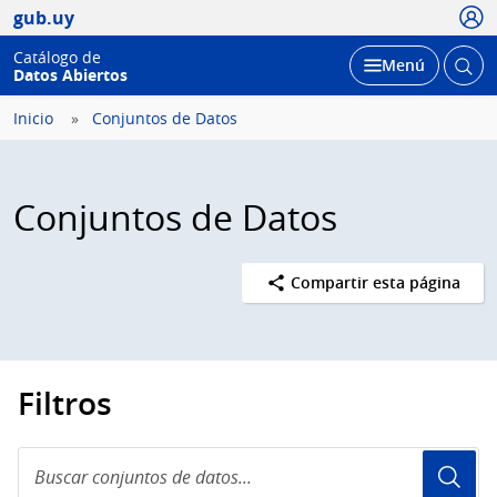
Usua
gub.uy
Catálogo de
Abrir
Desplegar
Menú
Datos Abiertos
busc
Inicio
Conjuntos de Datos
Conjuntos de Datos
Compartir esta página
Filtros
Buscar
conjuntos