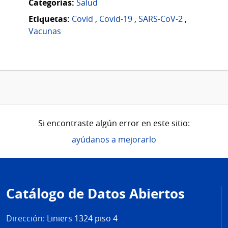
Categorias:
Salud
Etiquetas:
Covid
,
Covid-19
,
SARS-CoV-2
,
Vacunas
Si encontraste algún error en este sitio:
ayúdanos a mejorarlo
Pie
de
Catálogo de Datos Abiertos
página
Dirección:
Liniers 1324 piso 4