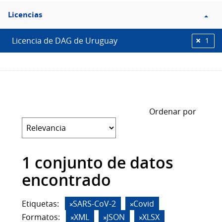
Filtro
Licencias
Licencias
Licencia de DAG de Uruguay
1
Ordenar por
1 conjunto de datos
encontrado
Etiquetas:
SARS-CoV-2
Covid
Formatos:
XML
JSON
XLSX