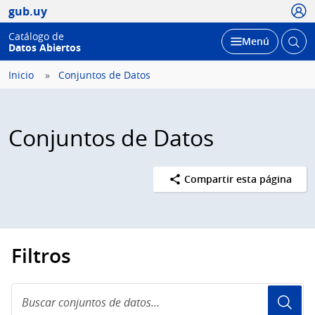
Usua
gub.uy
Catálogo de
Abrir
Desplegar
Menú
Datos Abiertos
busc
Inicio
Conjuntos de Datos
Conjuntos de Datos
Compartir esta página
Filtros
Buscar
conjuntos