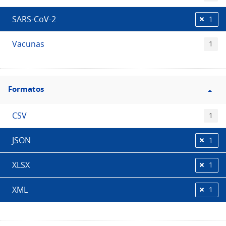
SARS-CoV-2
1
Vacunas
1
Filtro
Formatos
Formatos
CSV
1
JSON
1
XLSX
1
XML
1