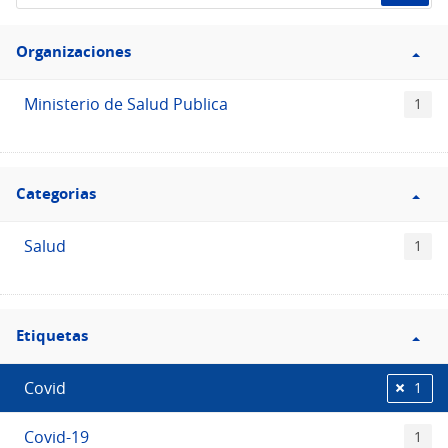
de
Filtro
datos...
Organizaciones
Organizaciones
Ministerio de Salud Publica
1
Filtro
Categorias
Categorias
Salud
1
Filtro
Etiquetas
Etiquetas
Covid
1
Covid-19
1