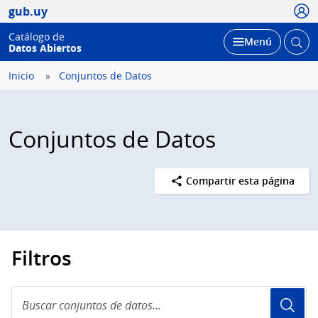
Usua
gub.uy
Catálogo de
Abrir
Desplegar
Menú
Datos Abiertos
busc
Inicio
Conjuntos de Datos
Conjuntos de Datos
Compartir esta página
Filtros
Buscar
conjuntos