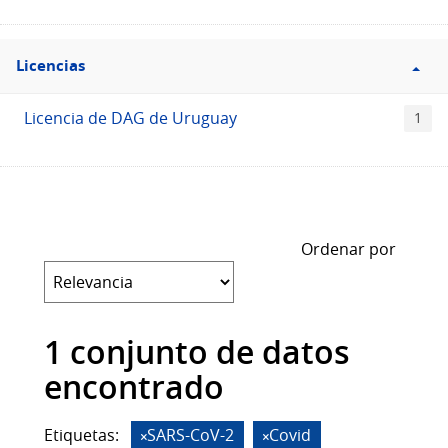
Filtro
Licencias
Licencias
Licencia de DAG de Uruguay
1
Ordenar por
1 conjunto de datos
encontrado
Etiquetas:
SARS-CoV-2
Covid