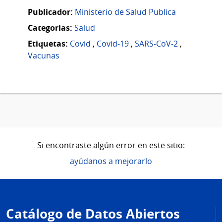
Publicador:
Ministerio de Salud Publica
Categorias:
Salud
Etiquetas:
Covid
,
Covid-19
,
SARS-CoV-2
,
Vacunas
Si encontraste algún error en este sitio:
ayúdanos a mejorarlo
Pie
de
Catálogo de Datos Abiertos
página