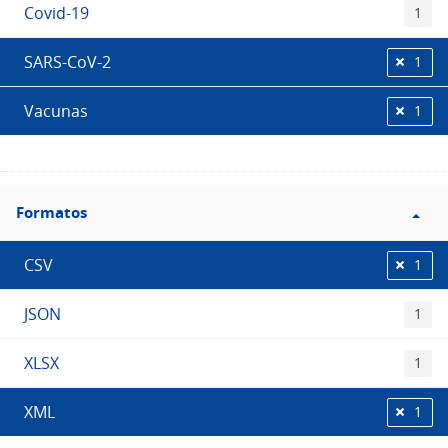
Covid-19
1
SARS-CoV-2
1
Vacunas
1
Filtro
Formatos
Formatos
CSV
1
JSON
1
XLSX
1
XML
1