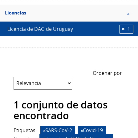
Filtro
Licencias
Licencias
Licencia de DAG de Uruguay
1
Ordenar por
1 conjunto de datos
encontrado
Etiquetas:
SARS-CoV-2
Covid-19