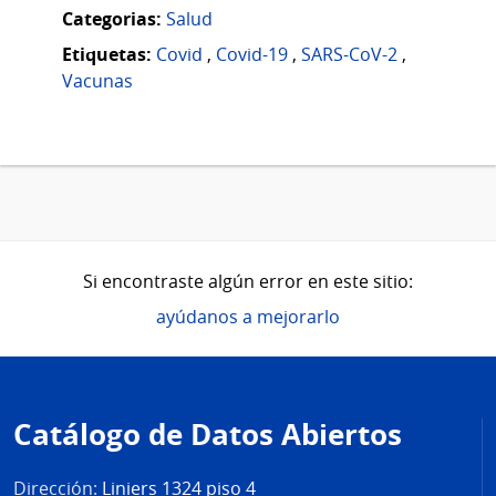
Categorias:
Salud
Etiquetas:
Covid
,
Covid-19
,
SARS-CoV-2
,
Vacunas
Si encontraste algún error en este sitio:
ayúdanos a mejorarlo
Pie
de
Catálogo de Datos Abiertos
página
Dirección:
Liniers 1324 piso 4