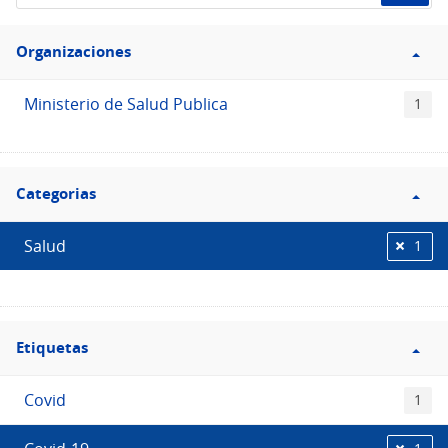
de
Filtro
datos...
Organizaciones
Organizaciones
Ministerio de Salud Publica
1
Filtro
Categorias
Categorias
Salud
1
Filtro
Etiquetas
Etiquetas
Covid
1