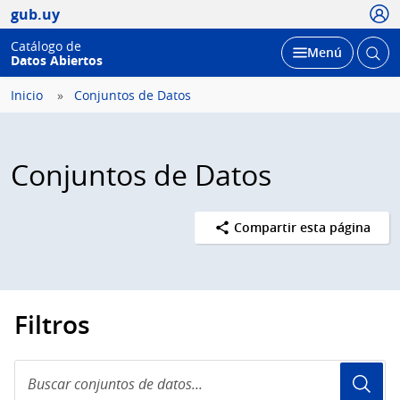
Usua
gub.uy
Catálogo de
Abrir
Desplegar
Menú
Datos Abiertos
busc
Inicio
Conjuntos de Datos
Conjuntos de Datos
Compartir esta página
Filtros
Buscar
conjuntos