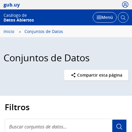
Usua
gub.uy
Catálogo de
Abrir
Desplegar
Menú
Datos Abiertos
busc
Inicio
Conjuntos de Datos
Conjuntos de Datos
Compartir esta página
Filtros
Buscar
conjuntos