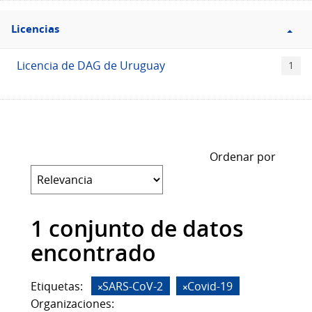
Filtro
Licencias
Licencias
Licencia de DAG de Uruguay
1
Ordenar por
1 conjunto de datos
encontrado
Etiquetas:
SARS-CoV-2
Covid-19
Organizaciones: