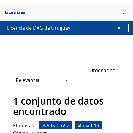
Filtro
Licencias
Licencias
Licencia de DAG de Uruguay
1
Ordenar por
1 conjunto de datos
encontrado
Etiquetas:
SARS-CoV-2
Covid-19