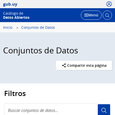
Usua
gub.uy
Catálogo de
Abrir
Desplegar
Menú
Datos Abiertos
busc
Inicio
Conjuntos de Datos
Conjuntos de Datos
Compartir esta página
Filtros
Buscar
conjuntos