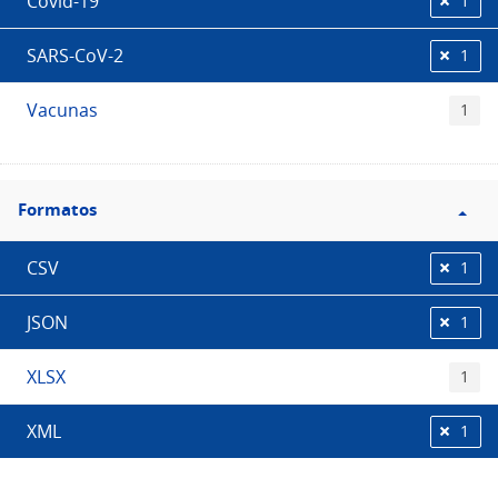
Covid-19
1
SARS-CoV-2
1
Vacunas
1
Filtro
Formatos
Formatos
CSV
1
JSON
1
XLSX
1
XML
1