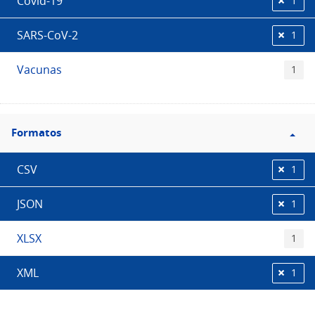
Covid-19
1
SARS-CoV-2
1
Vacunas
1
Filtro
Formatos
Formatos
CSV
1
JSON
1
XLSX
1
XML
1