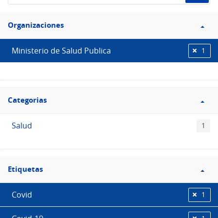
de
Filtro
datos...
Organizaciones
Organizaciones
Ministerio de Salud Publica
1
Filtro
Categorias
Categorias
Salud
1
Filtro
Etiquetas
Etiquetas
Covid
1