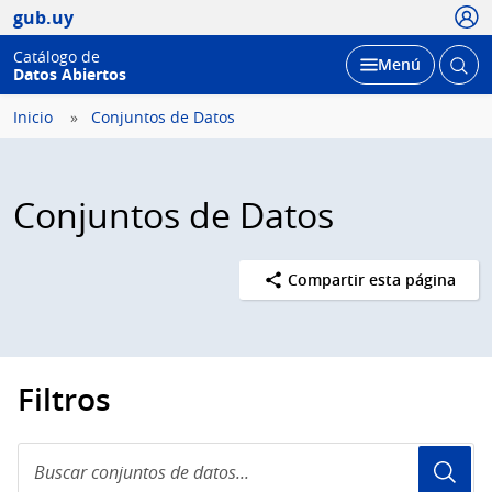
Usua
gub.uy
Catálogo de
Abrir
Desplegar
Menú
Datos Abiertos
busc
Inicio
Conjuntos de Datos
Conjuntos de Datos
Compartir esta página
Filtros
Buscar
conjuntos