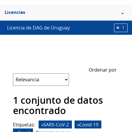
Filtro
Licencias
Licencias
Licencia de DAG de Uruguay
1
Ordenar por
1 conjunto de datos
encontrado
Etiquetas:
SARS-CoV-2
Covid-19