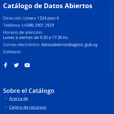
de
Catálogo de Datos Abiertos
página
Dirección:
Liniers 1324 piso 4
Teléfono:
(+598) 2901 2929
Horario de atención:
Lunes a viernes de 9:30 a 17:30 hs.
Correo electrónico:
datosabiertos@agesic.gub.uy
Contacto
Facebook
Twitter
YouTube
Sobre el Catálogo
Acerca de
Centro de recursos