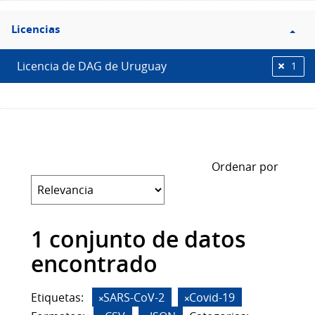
Filtro
Licencias
Licencias
Licencia de DAG de Uruguay
1
Ordenar por
1 conjunto de datos
encontrado
Etiquetas:
SARS-CoV-2
Covid-19