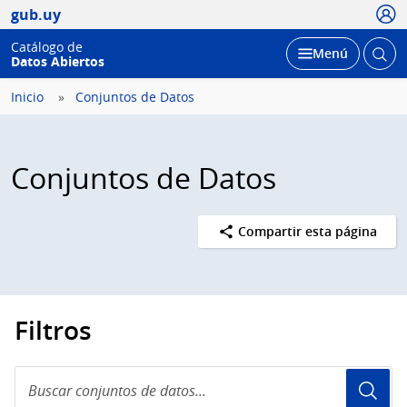
Usua
gub.uy
Catálogo de
Abrir
Desplegar
Menú
Datos Abiertos
busc
Inicio
Conjuntos de Datos
Conjuntos de Datos
Compartir esta página
Filtros
Buscar
conjuntos