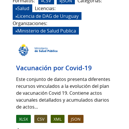
Formatos:
CSV
JSON
Categorias:
Salud
Licencias:
Licencia de DAG de Uruguay
Organizaciones:
Ministerio de Salud Publica
Vacunación por Covid-19
Este conjunto de datos presenta diferentes
recursos vinculados a la evolución del plan
de vacunación Covid 19. Contiene actos
vacunales detallados y acumulados diarios
de actos...
XLSX
CSV
XML
JSON