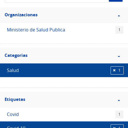
de
Filtro
datos...
Organizaciones
Organizaciones
Ministerio de Salud Publica
1
Filtro
Categorias
Categorias
Salud
1
Filtro
Etiquetas
Etiquetas
Covid
1