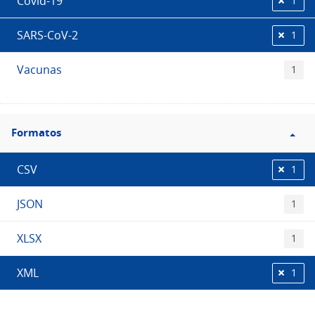
Covid-19
1
SARS-CoV-2
1
Vacunas
1
Filtro
Formatos
Formatos
CSV
1
JSON
1
XLSX
1
XML
1