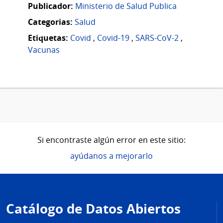
Publicador:
Ministerio de Salud Publica
Categorias:
Salud
Etiquetas:
Covid
,
Covid-19
,
SARS-CoV-2
,
Vacunas
Si encontraste algún error en este sitio:
ayúdanos a mejorarlo
Pie
de
Catálogo de Datos Abiertos
página