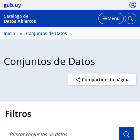
Usua
gub.uy
Catálogo de
Abrir
Desplegar
Menú
Datos Abiertos
busc
Inicio
Conjuntos de Datos
Conjuntos de Datos
Compartir esta página
Filtros
Buscar
conjuntos