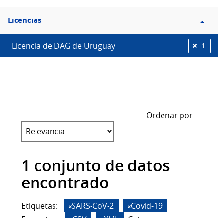
Filtro
Licencias
Licencias
Licencia de DAG de Uruguay
1
Ordenar por
1 conjunto de datos
encontrado
Etiquetas:
SARS-CoV-2
Covid-19