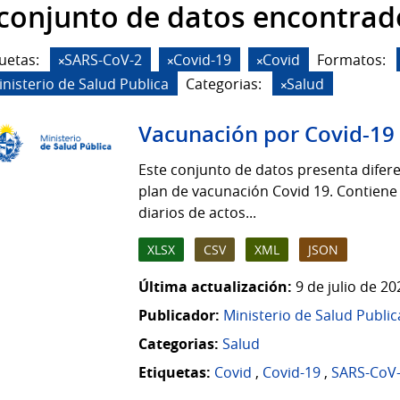
 conjunto de datos encontrad
uetas:
SARS-CoV-2
Covid-19
Covid
Formatos:
inisterio de Salud Publica
Categorias:
Salud
Vacunación por Covid-19
Este conjunto de datos presenta difere
plan de vacunación Covid 19. Contiene
diarios de actos...
XLSX
CSV
XML
JSON
Última actualización:
9 de julio de 2
Publicador:
Ministerio de Salud Public
Categorias:
Salud
Etiquetas:
Covid
,
Covid-19
,
SARS-CoV