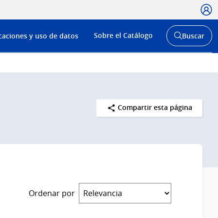
Usua
Menú
Sobre el Catálogo
caciones y uso de datos
Buscar
de
Abrir
buscador
navega
y
Compartir esta página
Ordenar por