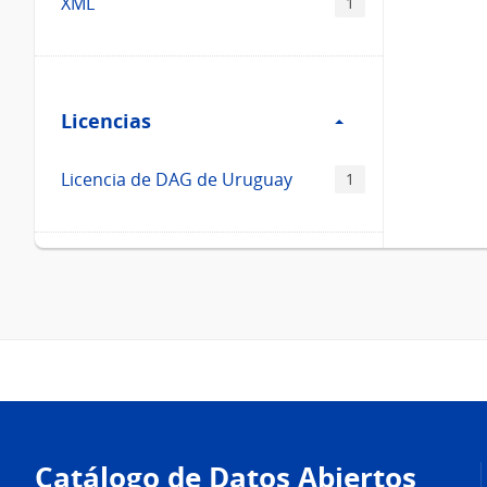
XML
1
Filtro
Licencias
Licencias
Licencia de DAG de Uruguay
1
Pie
de
Catálogo de Datos Abiertos