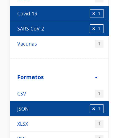
Covid-19
1
SARS-CoV-2
1
Vacunas
1
Filtro
Formatos
Formatos
CSV
1
JSON
1
XLSX
1