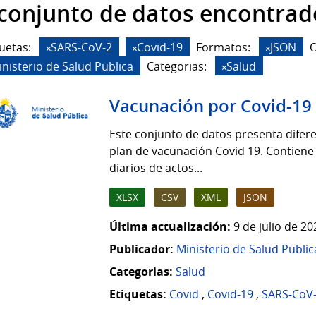
 conjunto de datos encontrad
uetas:
SARS-CoV-2
Covid-19
Formatos:
JSON
O
inisterio de Salud Publica
Categorias:
Salud
Vacunación por Covid-19
Este conjunto de datos presenta difere
plan de vacunación Covid 19. Contiene
diarios de actos...
XLSX
CSV
XML
JSON
Última actualización:
9 de julio de 2
Publicador:
Ministerio de Salud Public
Categorias:
Salud
Etiquetas:
Covid
,
Covid-19
,
SARS-CoV