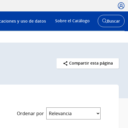
Usua
Menú
Sobre el Catálogo
caciones y uso de datos
Buscar
de
Abrir
buscador
navega
y
Compartir esta página
Ordenar por