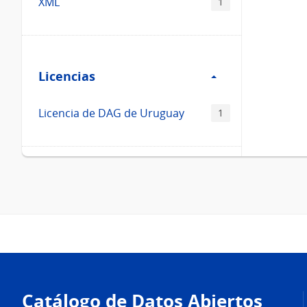
XML
1
Filtro
Licencias
Licencias
Licencia de DAG de Uruguay
1
Pie
de
Catálogo de Datos Abiertos