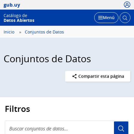
Usua
gub.uy
Catálogo de
Abrir
Desplegar
Menú
Datos Abiertos
busc
Inicio
Conjuntos de Datos
Conjuntos de Datos
Compartir esta página
Filtros
Buscar
conjuntos