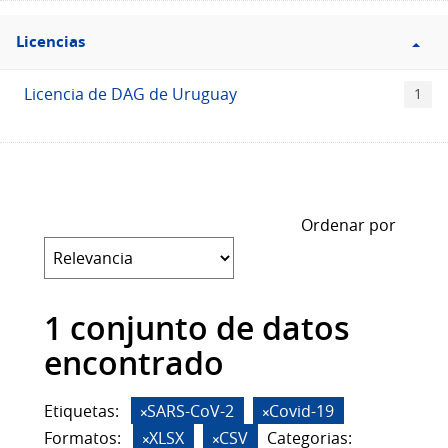
Filtro
Licencias
Licencias
Licencia de DAG de Uruguay
1
Ordenar por
1 conjunto de datos
encontrado
Etiquetas:
SARS-CoV-2
Covid-19
Formatos:
XLSX
CSV
Categorias: