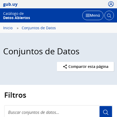
Usua
gub.uy
Catálogo de
Abrir
Desplegar
Menú
Datos Abiertos
busc
Inicio
Conjuntos de Datos
Conjuntos de Datos
Compartir esta página
Filtros
Buscar
conjuntos