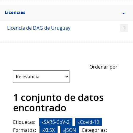
Filtro
Licencias
Licencias
Licencia de DAG de Uruguay
1
Ordenar por
1 conjunto de datos
encontrado
Etiquetas:
SARS-CoV-2
Covid-19
Formatos:
XLSX
JSON
Categorias: