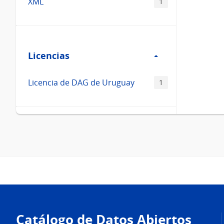
XML
1
Filtro
Licencias
Licencias
Licencia de DAG de Uruguay
1
Pie
de
Catálogo de Datos Abiertos