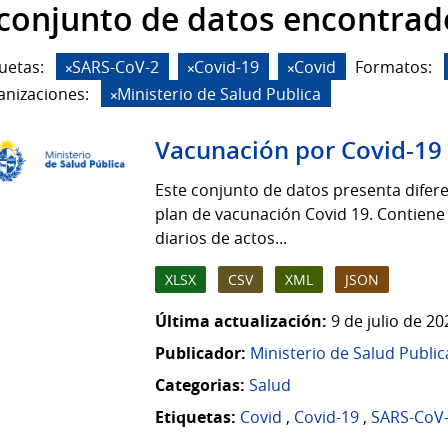
 conjunto de datos encontrad
uetas:
SARS-CoV-2
Covid-19
Covid
Formatos:
anizaciones:
Ministerio de Salud Publica
Vacunación por Covid-19
Este conjunto de datos presenta difere
plan de vacunación Covid 19. Contiene
diarios de actos...
XLSX
CSV
XML
JSON
Última actualización:
9 de julio de 2
Publicador:
Ministerio de Salud Public
Categorias:
Salud
Etiquetas:
Covid
,
Covid-19
,
SARS-CoV