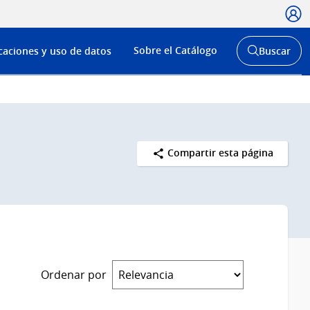
Usua
Menú
Sobre el Catálogo
caciones y uso de datos
Buscar
de
Abrir
buscador
navega
y
Compartir esta página
Ordenar por