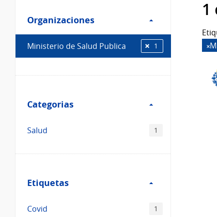
Filtro
datos...
1
Organizaciones
Organizaciones
Etiq
M
Ministerio de Salud Publica
1
Filtro
Categorias
Categorias
Salud
1
Filtro
Etiquetas
Etiquetas
Covid
1