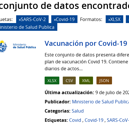
 conjunto de datos encontrad
uetas:
SARS-CoV-2
Covid-19
Formatos:
XLSX
inisterio de Salud Publica
Vacunación por Covid-19
Este conjunto de datos presenta difere
plan de vacunación Covid 19. Contiene
diarios de actos...
XLSX
CSV
XML
JSON
Última actualización:
9 de julio de 2
Publicador:
Ministerio de Salud Public
Categorias:
Salud
Etiquetas:
Covid
,
Covid-19
,
SARS-CoV