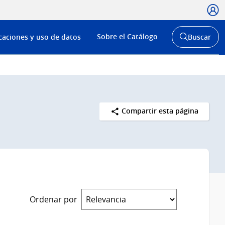
Usua
Menú
Sobre el Catálogo
caciones y uso de datos
Buscar
de
Abrir
buscador
navega
y
Compartir esta página
Ordenar por