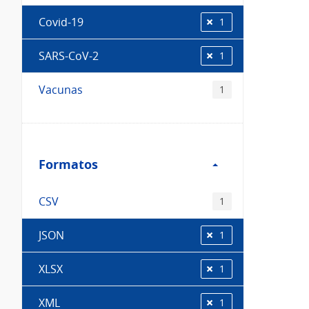
Covid-19
1
SARS-CoV-2
1
Vacunas
1
Filtro
Formatos
Formatos
CSV
1
JSON
1
XLSX
1
XML
1