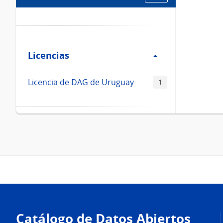
Filtro
Licencias
Licencias
Licencia de DAG de Uruguay
1
Pie
de
Catálogo de Datos Abiertos