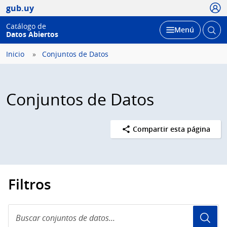
Usua
gub.uy
Catálogo de
Abrir
Desplegar
Menú
Datos Abiertos
busc
Inicio
Conjuntos de Datos
Conjuntos de Datos
Compartir esta página
Filtros
Buscar
conjuntos