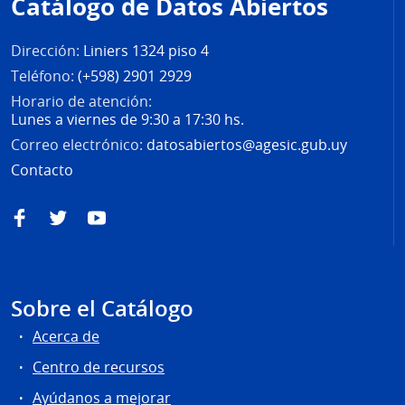
Catálogo de Datos Abiertos
página
Dirección:
Liniers 1324 piso 4
Teléfono:
(+598) 2901 2929
Horario de atención:
Lunes a viernes de 9:30 a 17:30 hs.
Correo electrónico:
datosabiertos@agesic.gub.uy
Contacto
Facebook
Twitter
YouTube
Sobre el Catálogo
Acerca de
Centro de recursos
Ayúdanos a mejorar