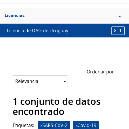
Filtro
Licencias
Licencias
Licencia de DAG de Uruguay
1
Ordenar por
1 conjunto de datos
encontrado
Etiquetas:
SARS-CoV-2
Covid-19