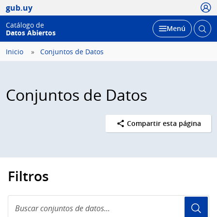
Usua
gub.uy
Catálogo de
Abrir
Desplegar
Menú
Datos Abiertos
busc
Inicio
Conjuntos de Datos
Conjuntos de Datos
Compartir esta página
Filtros
Buscar
conjuntos