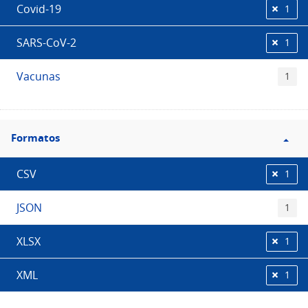
Covid-19
1
SARS-CoV-2
1
Vacunas
1
Filtro
Formatos
Formatos
CSV
1
JSON
1
XLSX
1
XML
1