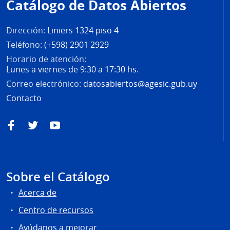
Catálogo de Datos Abiertos
página
Dirección:
Liniers 1324 piso 4
Teléfono:
(+598) 2901 2929
Horario de atención:
Lunes a viernes de 9:30 a 17:30 hs.
Correo electrónico:
datosabiertos@agesic.gub.uy
Contacto
Facebook
Twitter
YouTube
Sobre el Catálogo
Acerca de
Centro de recursos
Ayúdanos a mejorar