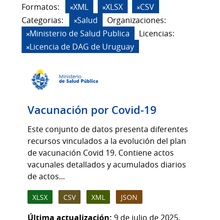
Formatos:
XML
XLSX
CSV
Categorias:
Salud
Organizaciones:
Ministerio de Salud Publica
Licencias:
Licencia de DAG de Uruguay
Vacunación por Covid-19
Este conjunto de datos presenta diferentes
recursos vinculados a la evolución del plan
de vacunación Covid 19. Contiene actos
vacunales detallados y acumulados diarios
de actos...
XLSX
CSV
XML
JSON
Última actualización:
9 de julio de 2025,