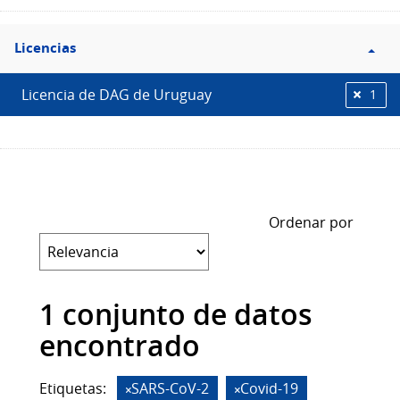
Filtro
Licencias
Licencias
Licencia de DAG de Uruguay
1
Ordenar por
1 conjunto de datos
encontrado
Etiquetas:
SARS-CoV-2
Covid-19