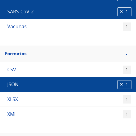
SARS-CoV-2
1
Vacunas
1
Filtro
Formatos
Formatos
CSV
1
JSON
1
XLSX
1
XML
1