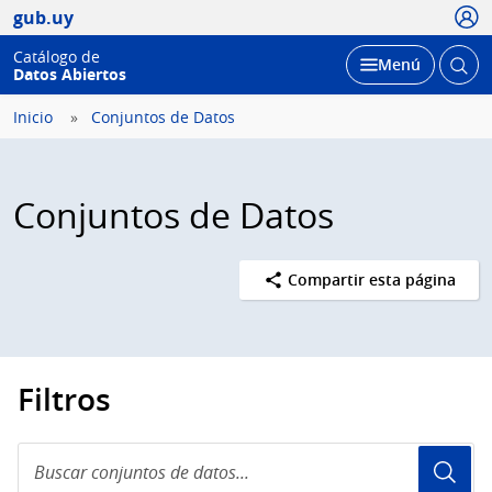
Usua
gub.uy
Catálogo de
Abrir
Desplegar
Menú
Datos Abiertos
busc
Inicio
Conjuntos de Datos
Conjuntos de Datos
Compartir esta página
Filtros
Buscar
conjuntos