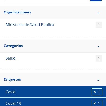
de
Filtro
datos...
Organizaciones
Organizaciones
Ministerio de Salud Publica
1
Filtro
Categorias
Categorias
Salud
1
Filtro
Etiquetas
Etiquetas
Covid
1
Covid-19
1