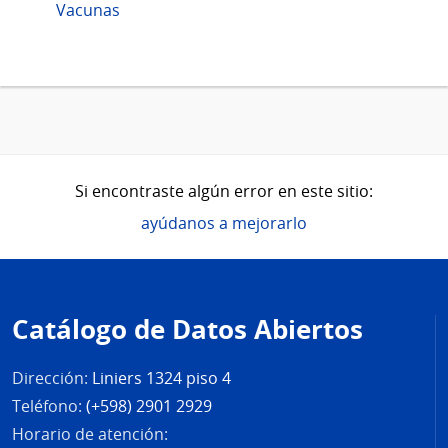
Vacunas
Si encontraste algún error en este sitio:
ayúdanos a mejorarlo
Pie
de
Catálogo de Datos Abiertos
página
Dirección:
Liniers 1324 piso 4
Teléfono:
(+598) 2901 2929
Horario de atención: