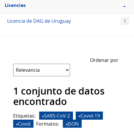
Filtro
Licencias
Licencias
Licencia de DAG de Uruguay
1
Ordenar por
1 conjunto de datos
encontrado
Etiquetas:
SARS-CoV-2
Covid-19
Covid
Formatos:
JSON