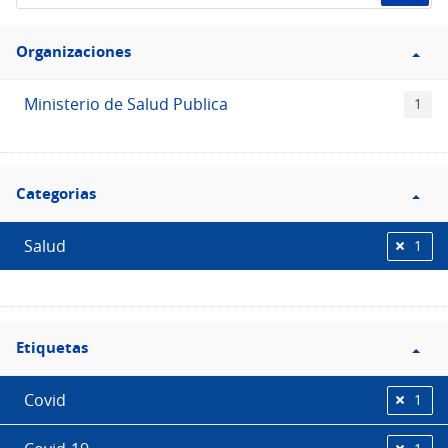
de
Filtro
datos...
Organizaciones
Organizaciones
Ministerio de Salud Publica
1
Filtro
Categorias
Categorias
Salud
1
Filtro
Etiquetas
Etiquetas
Covid
1