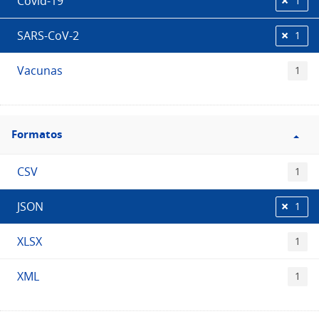
Covid-19
1
SARS-CoV-2
1
Vacunas
1
Filtro
Formatos
Formatos
CSV
1
JSON
1
XLSX
1
XML
1