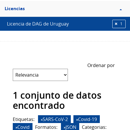
Filtro
Licencias
Licencias
Licencia de DAG de Uruguay
1
Ordenar por
1 conjunto de datos
encontrado
Etiquetas:
SARS-CoV-2
Covid-19
Covid
Formatos:
JSON
Categorias: