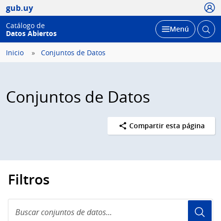
Usua
gub.uy
Catálogo de
Abrir
Desplegar
Menú
Datos Abiertos
busc
Inicio
Conjuntos de Datos
Conjuntos de Datos
Compartir esta página
Filtros
Buscar
conjuntos