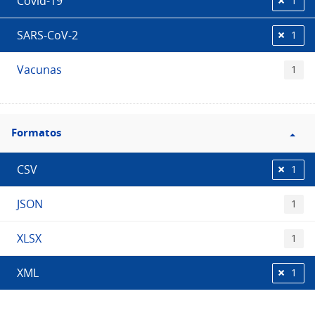
Covid-19
1
SARS-CoV-2
1
Vacunas
1
Filtro
Formatos
Formatos
CSV
1
JSON
1
XLSX
1
XML
1