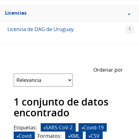
Filtro
Licencias
Licencias
Licencia de DAG de Uruguay
1
Ordenar por
1 conjunto de datos
encontrado
Etiquetas:
SARS-CoV-2
Covid-19
Covid
Formatos:
XML
CSV