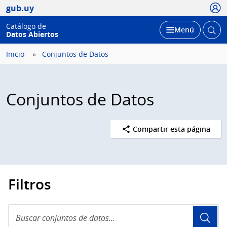
Usua
gub.uy
Catálogo de
Abrir
Desplegar
Menú
Datos Abiertos
busc
Inicio
Conjuntos de Datos
Conjuntos de Datos
Compartir esta página
Filtros
Buscar
conjuntos