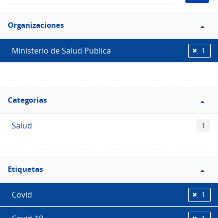
de
Filtro
datos...
Organizaciones
Organizaciones
Ministerio de Salud Publica
1
Filtro
Categorias
Categorias
Salud
1
Filtro
Etiquetas
Etiquetas
Covid
1