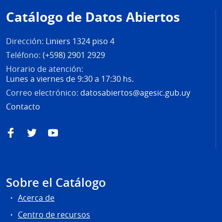
de
Catálogo de Datos Abiertos
página
Dirección:
Liniers 1324 piso 4
Teléfono:
(+598) 2901 2929
Horario de atención:
Lunes a viernes de 9:30 a 17:30 hs.
Correo electrónico:
datosabiertos@agesic.gub.uy
Contacto
Facebook
Twitter
YouTube
Sobre el Catálogo
Acerca de
Centro de recursos