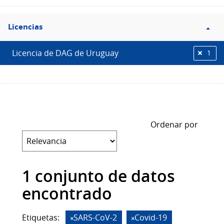
Filtro
Licencias
Licencias
Licencia de DAG de Uruguay
1
Ordenar por
1 conjunto de datos
encontrado
Etiquetas:
SARS-CoV-2
Covid-19