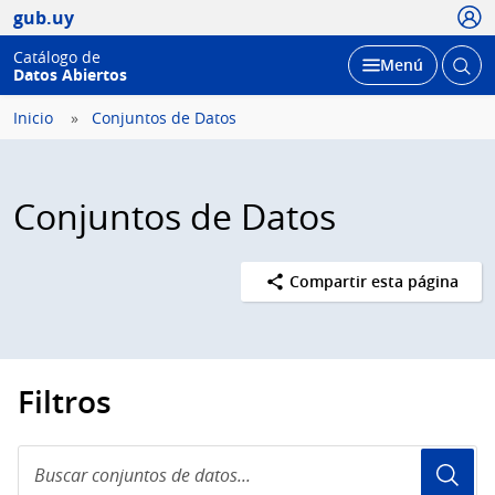
Usua
gub.uy
Catálogo de
Abrir
Desplegar
Menú
Datos Abiertos
busc
Inicio
Conjuntos de Datos
Conjuntos de Datos
Compartir esta página
Filtros
Buscar
conjuntos