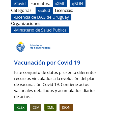
Covid
Formatos:
XML
JSON
Categorias:
Salud
Licencias:
Licencia de DAG de Uruguay
Organizaciones:
Ministerio de Salud Publica
Vacunación por Covid-19
Este conjunto de datos presenta diferentes
recursos vinculados a la evolución del plan
de vacunación Covid 19. Contiene actos
vacunales detallados y acumulados diarios
de actos...
XLSX
CSV
XML
JSON