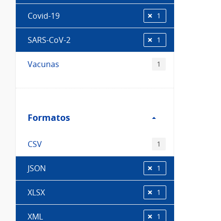
Covid-19
1
SARS-CoV-2
1
Vacunas
1
Filtro
Formatos
Formatos
CSV
1
JSON
1
XLSX
1
XML
1