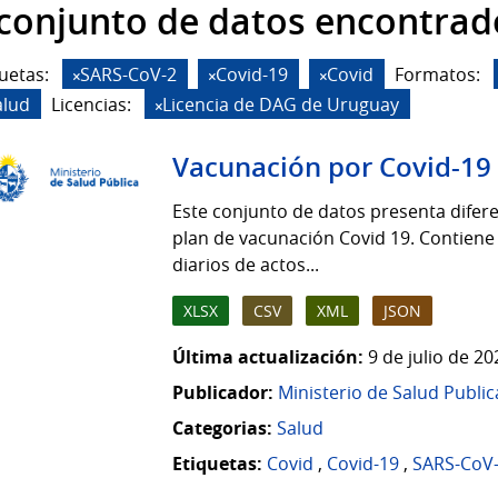
 conjunto de datos encontrad
uetas:
SARS-CoV-2
Covid-19
Covid
Formatos:
alud
Licencias:
Licencia de DAG de Uruguay
Vacunación por Covid-19
Este conjunto de datos presenta difere
plan de vacunación Covid 19. Contiene
diarios de actos...
XLSX
CSV
XML
JSON
Última actualización:
9 de julio de 2
Publicador:
Ministerio de Salud Public
Categorias:
Salud
Etiquetas:
Covid
,
Covid-19
,
SARS-CoV