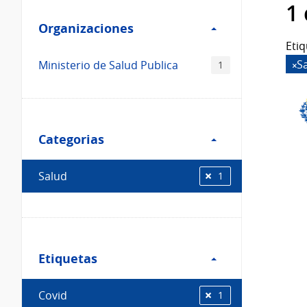
Filtro
datos...
1
Organizaciones
Organizaciones
Etiq
S
Ministerio de Salud Publica
1
Filtro
Categorias
Categorias
Salud
1
Filtro
Etiquetas
Etiquetas
Covid
1