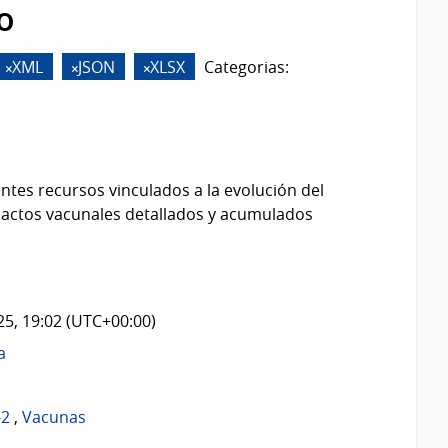
o
XML
JSON
XLSX
Categorias:
ntes recursos vinculados a la evolución del
 actos vacunales detallados y acumulados
025, 19:02 (UTC+00:00)
a
-2
,
Vacunas