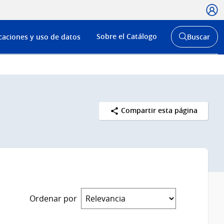
Usua
Menú
Sobre el Catálogo
caciones y uso de datos
Buscar
de
Abrir
buscador
navega
y
Compartir esta página
Ordenar por