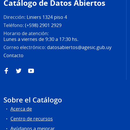
Catálogo de Datos Abiertos
página
Dirección:
Liniers 1324 piso 4
Teléfono:
(+598) 2901 2929
Horario de atención:
Lunes a viernes de 9:30 a 17:30 hs.
Correo electrónico:
datosabiertos@agesic.gub.uy
Contacto
Facebook
Twitter
YouTube
Sobre el Catálogo
Acerca de
Centro de recursos
Ayúdanos a mejorar