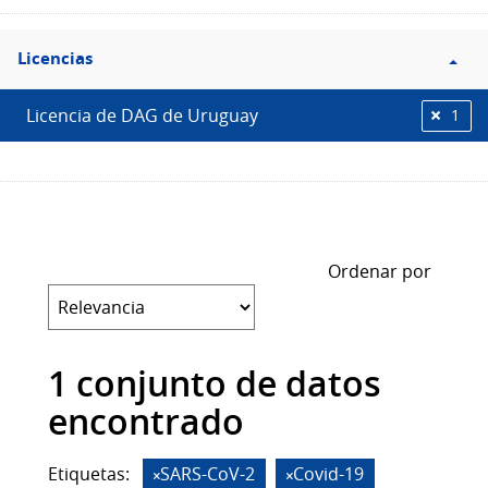
Filtro
Licencias
Licencias
Licencia de DAG de Uruguay
1
Ordenar por
1 conjunto de datos
encontrado
Etiquetas:
SARS-CoV-2
Covid-19