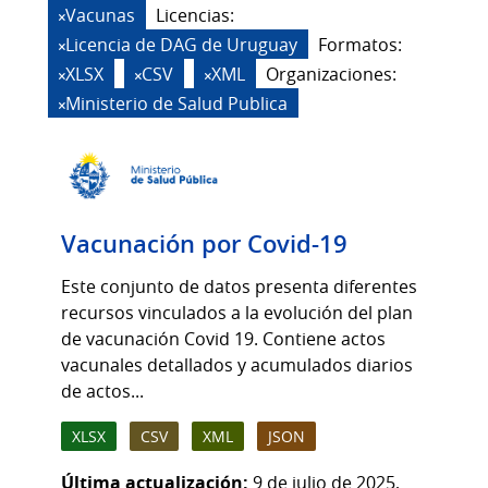
Vacunas
Licencias:
Licencia de DAG de Uruguay
Formatos:
XLSX
CSV
XML
Organizaciones:
Ministerio de Salud Publica
Vacunación por Covid-19
Este conjunto de datos presenta diferentes
recursos vinculados a la evolución del plan
de vacunación Covid 19. Contiene actos
vacunales detallados y acumulados diarios
de actos...
XLSX
CSV
XML
JSON
Última actualización:
9 de julio de 2025,