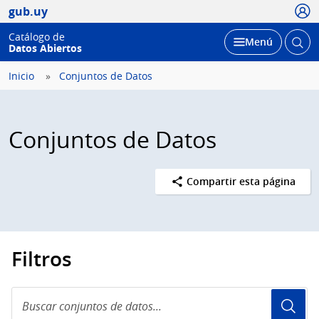
Usua
gub.uy
Catálogo de
Abrir
Desplegar
Menú
Datos Abiertos
busc
Inicio
Conjuntos de Datos
Conjuntos de Datos
Compartir esta página
Filtros
Buscar
conjuntos