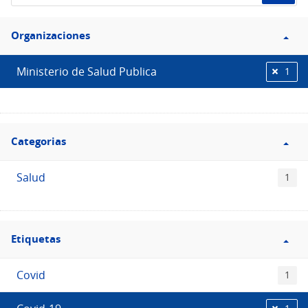
de
Filtro
datos...
Organizaciones
Organizaciones
Ministerio de Salud Publica
1
Filtro
Categorias
Categorias
Salud
1
Filtro
Etiquetas
Etiquetas
Covid
1