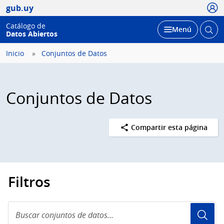
Usua
gub.uy
Catálogo de
Abrir
Desplegar
Menú
Datos Abiertos
busc
Inicio
Conjuntos de Datos
Conjuntos de Datos
Compartir esta página
Filtros
Buscar
conjuntos