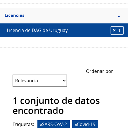
Filtro
Licencias
Licencias
Licencia de DAG de Uruguay
1
Ordenar por
1 conjunto de datos
encontrado
Etiquetas:
SARS-CoV-2
Covid-19