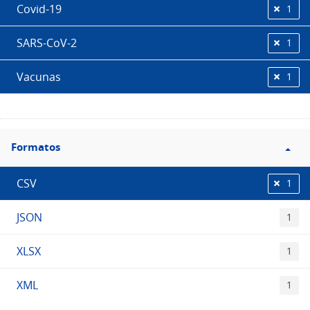
Covid-19
1
SARS-CoV-2
1
Vacunas
1
Filtro
Formatos
Formatos
CSV
1
JSON
1
XLSX
1
XML
1