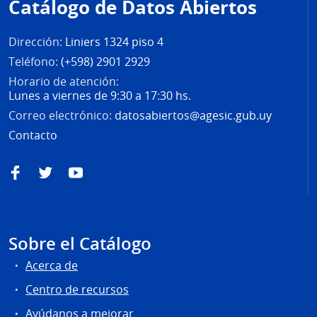
Catálogo de Datos Abiertos
página
Dirección:
Liniers 1324 piso 4
Teléfono:
(+598) 2901 2929
Horario de atención:
Lunes a viernes de 9:30 a 17:30 hs.
Correo electrónico:
datosabiertos@agesic.gub.uy
Contacto
Facebook
Twitter
YouTube
Sobre el Catálogo
Acerca de
Centro de recursos
Ayúdanos a mejorar