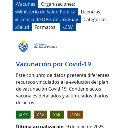
Vacunas
Organizaciones:
Ministerio de Salud Publica
Licencias:
Licencia de DAG de Uruguay
Categorias:
Salud
Formatos:
CSV
Vacunación por Covid-19
Este conjunto de datos presenta diferentes
recursos vinculados a la evolución del plan
de vacunación Covid 19. Contiene actos
vacunales detallados y acumulados diarios
de actos...
XLSX
CSV
XML
JSON
Última actualización:
9 de julio de 2025,