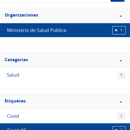
de
Filtro
datos...
Organizaciones
Organizaciones
Ministerio de Salud Publica
1
Filtro
Categorias
Categorias
Salud
1
Filtro
Etiquetas
Etiquetas
Covid
1