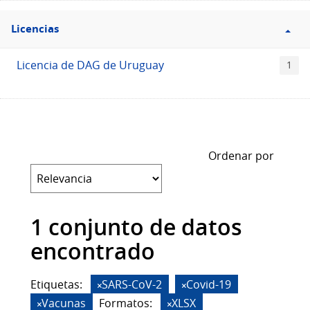
Filtro
Licencias
Licencias
Licencia de DAG de Uruguay
1
Ordenar por
1 conjunto de datos
encontrado
Etiquetas:
SARS-CoV-2
Covid-19
Vacunas
Formatos:
XLSX