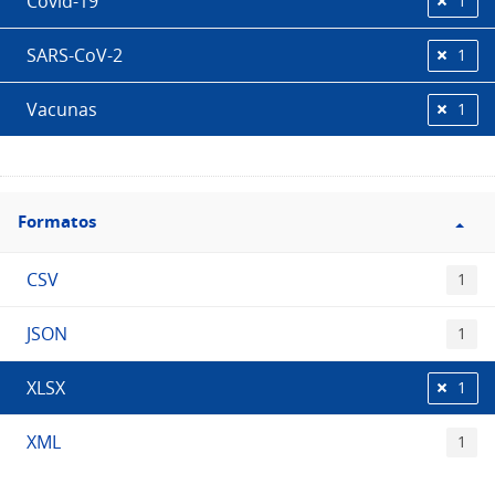
Covid-19
1
SARS-CoV-2
1
Vacunas
1
Filtro
Formatos
Formatos
CSV
1
JSON
1
XLSX
1
XML
1