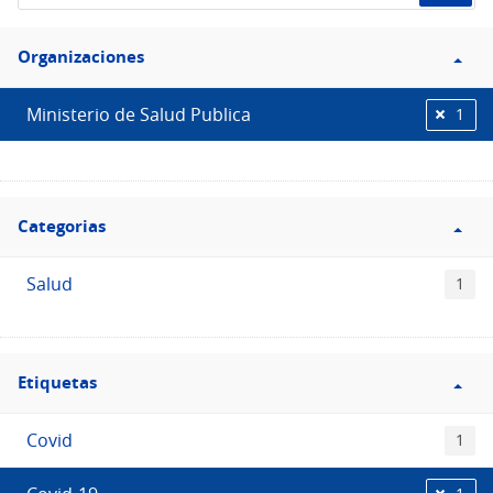
de
Filtro
datos...
Organizaciones
Organizaciones
Ministerio de Salud Publica
1
Filtro
Categorias
Categorias
Salud
1
Filtro
Etiquetas
Etiquetas
Covid
1