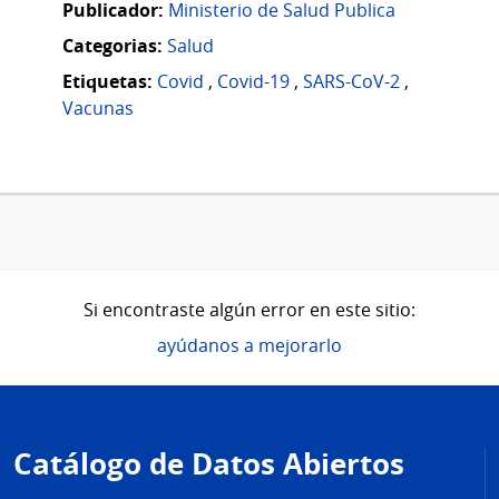
Publicador:
Ministerio de Salud Publica
Categorias:
Salud
Etiquetas:
Covid
,
Covid-19
,
SARS-CoV-2
,
Vacunas
Si encontraste algún error en este sitio:
ayúdanos a mejorarlo
Pie
de
Catálogo de Datos Abiertos
página