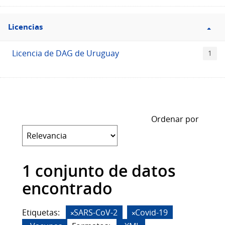
Filtro
Licencias
Licencias
Licencia de DAG de Uruguay
1
Ordenar por
1 conjunto de datos
encontrado
Etiquetas:
SARS-CoV-2
Covid-19