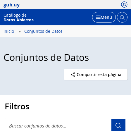
Usua
gub.uy
Catálogo de
Abrir
Desplegar
Menú
Datos Abiertos
busc
Inicio
Conjuntos de Datos
Conjuntos de Datos
Compartir esta página
Filtros
Buscar
conjuntos