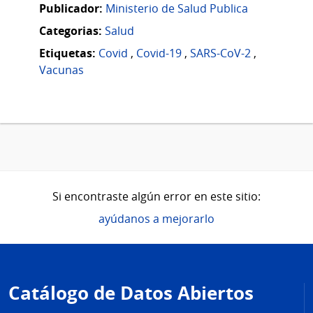
Publicador:
Ministerio de Salud Publica
Categorias:
Salud
Etiquetas:
Covid
,
Covid-19
,
SARS-CoV-2
,
Vacunas
Si encontraste algún error en este sitio:
ayúdanos a mejorarlo
Pie
de
Catálogo de Datos Abiertos
página