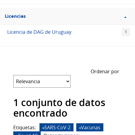
Filtro
Licencias
Licencias
Licencia de DAG de Uruguay
1
Ordenar por
1 conjunto de datos
encontrado
Etiquetas:
SARS-CoV-2
Vacunas