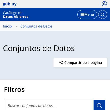
Usua
gub.uy
Catálogo de
Abrir
Desplegar
Menú
Datos Abiertos
busc
Inicio
Conjuntos de Datos
Conjuntos de Datos
Compartir esta página
Filtros
Buscar
conjuntos