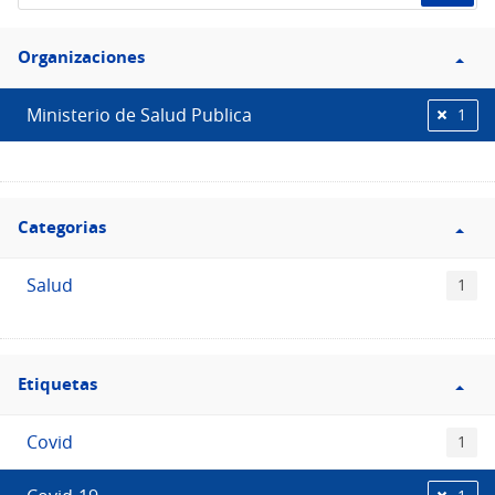
de
Filtro
datos...
Organizaciones
Organizaciones
Ministerio de Salud Publica
1
Filtro
Categorias
Categorias
Salud
1
Filtro
Etiquetas
Etiquetas
Covid
1