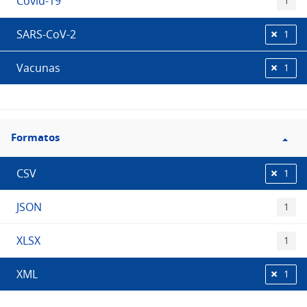
Covid-19
1
SARS-CoV-2
1
Vacunas
1
Filtro
Formatos
Formatos
CSV
1
JSON
1
XLSX
1
XML
1