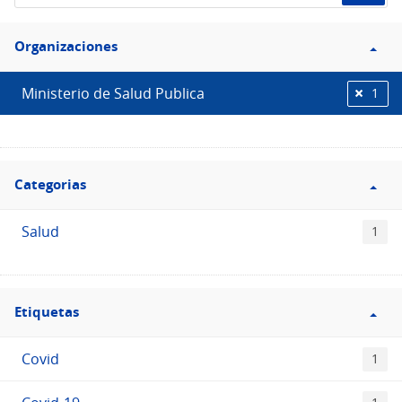
de
Filtro
datos...
Organizaciones
Organizaciones
Ministerio de Salud Publica
1
Filtro
Categorias
Categorias
Salud
1
Filtro
Etiquetas
Etiquetas
Covid
1