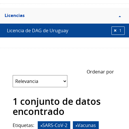
Filtro
Licencias
Licencias
Licencia de DAG de Uruguay
1
Ordenar por
1 conjunto de datos
encontrado
Etiquetas:
SARS-CoV-2
Vacunas