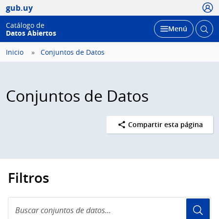
Usua
gub.uy
Catálogo de
Abrir
Desplegar
Menú
Datos Abiertos
busc
Inicio
Conjuntos de Datos
Conjuntos de Datos
Compartir esta página
Filtros
Buscar
conjuntos