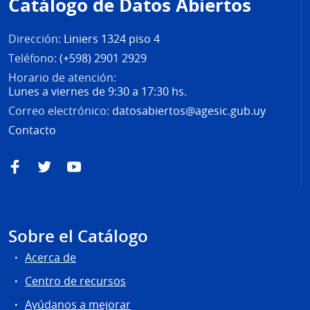
Catálogo de Datos Abiertos
página
Dirección:
Liniers 1324 piso 4
Teléfono:
(+598) 2901 2929
Horario de atención:
Lunes a viernes de 9:30 a 17:30 hs.
Correo electrónico:
datosabiertos@agesic.gub.uy
Contacto
Facebook
Twitter
YouTube
Sobre el Catálogo
Acerca de
Centro de recursos
Ayúdanos a mejorar