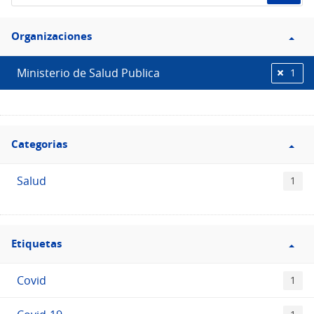
de
Filtro
datos...
Organizaciones
Organizaciones
Ministerio de Salud Publica
1
Filtro
Categorias
Categorias
Salud
1
Filtro
Etiquetas
Etiquetas
Covid
1