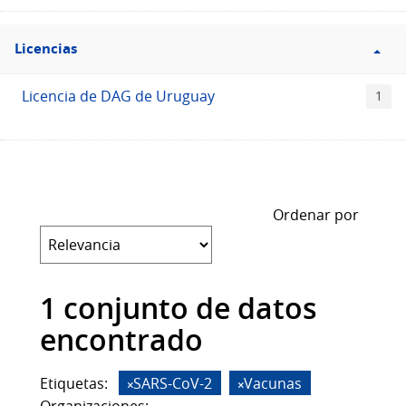
Filtro
Licencias
Licencias
Licencia de DAG de Uruguay
1
Ordenar por
1 conjunto de datos
encontrado
Etiquetas:
SARS-CoV-2
Vacunas