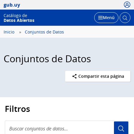
Usua
gub.uy
Catálogo de
Abrir
Desplegar
Menú
Datos Abiertos
busc
Inicio
Conjuntos de Datos
Conjuntos de Datos
Compartir esta página
Filtros
Buscar
conjuntos