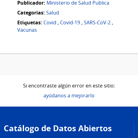
Publicador:
Ministerio de Salud Publica
Categorias:
Salud
Etiquetas:
Covid
,
Covid-19
,
SARS-CoV-2
,
Vacunas
Si encontraste algún error en este sitio:
ayúdanos a mejorarlo
Pie
de
Catálogo de Datos Abiertos
página