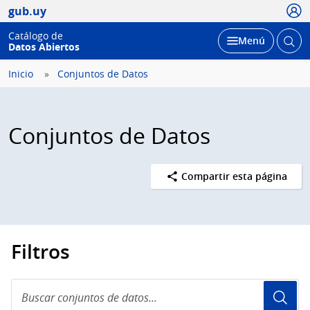
Usua
gub.uy
Catálogo de
Abrir
Desplegar
Menú
Datos Abiertos
busc
Inicio
Conjuntos de Datos
Conjuntos de Datos
Compartir esta página
Filtros
Buscar
conjuntos