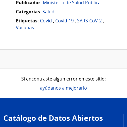
Publicador:
Ministerio de Salud Publica
Categorias:
Salud
Etiquetas:
Covid
,
Covid-19
,
SARS-CoV-2
,
Vacunas
Si encontraste algún error en este sitio:
ayúdanos a mejorarlo
Pie
de
Catálogo de Datos Abiertos
página