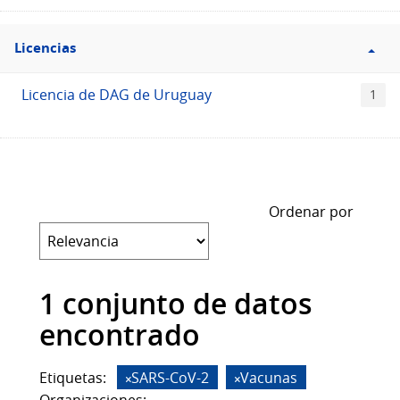
Filtro
Licencias
Licencias
Licencia de DAG de Uruguay
1
Ordenar por
1 conjunto de datos
encontrado
Etiquetas:
SARS-CoV-2
Vacunas