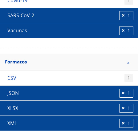
Covid-19
1
SARS-CoV-2
1
Vacunas
1
Filtro
Formatos
Formatos
CSV
1
JSON
1
XLSX
1
XML
1