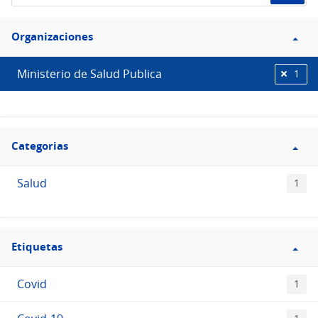
de
Filtro
datos...
Organizaciones
Organizaciones
Ministerio de Salud Publica
1
Filtro
Categorias
Categorias
Salud
1
Filtro
Etiquetas
Etiquetas
Covid
1