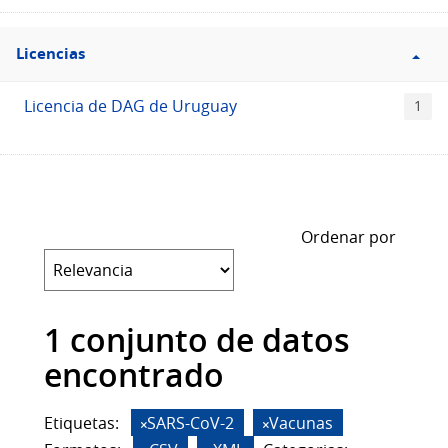
Filtro
Licencias
Licencias
Licencia de DAG de Uruguay
1
Ordenar por
1 conjunto de datos
encontrado
Etiquetas:
SARS-CoV-2
Vacunas