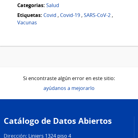
Categorias:
Salud
Etiquetas:
Covid
,
Covid-19
,
SARS-CoV-2
,
Vacunas
Si encontraste algún error en este sitio:
ayúdanos a mejorarlo
Pie
de
Catálogo de Datos Abiertos
página
Dirección:
Liniers 1324 piso 4