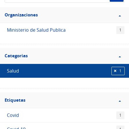
de
Filtro
datos...
Organizaciones
Organizaciones
Ministerio de Salud Publica
1
Filtro
Categorias
Categorias
Salud
1
Filtro
Etiquetas
Etiquetas
Covid
1