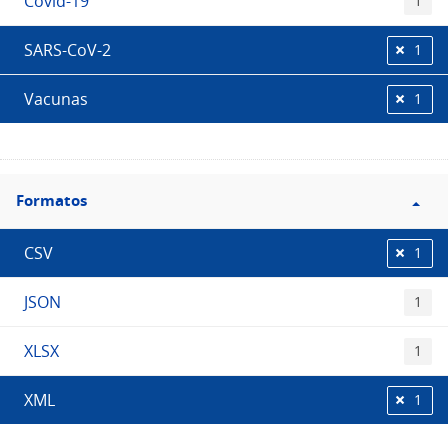
Covid-19
1
SARS-CoV-2
1
Vacunas
1
Filtro
Formatos
Formatos
CSV
1
JSON
1
XLSX
1
XML
1