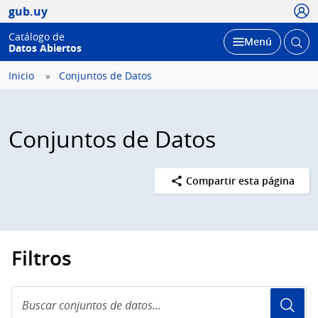
Usua
gub.uy
Catálogo de
Abrir
Desplegar
Menú
Datos Abiertos
busc
Inicio
Conjuntos de Datos
Conjuntos de Datos
Compartir esta página
Filtros
Buscar
conjuntos