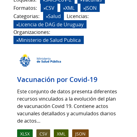
Formatos:
CSV
XML
JSON
Categorias:
Salud
Licencias:
Licencia de DAG de Uruguay
Organizaciones:
Ministerio de Salud Publica
Vacunación por Covid-19
Este conjunto de datos presenta diferentes
recursos vinculados a la evolución del plan
de vacunación Covid 19. Contiene actos
vacunales detallados y acumulados diarios
de actos...
XLSX
CSV
XML
JSON