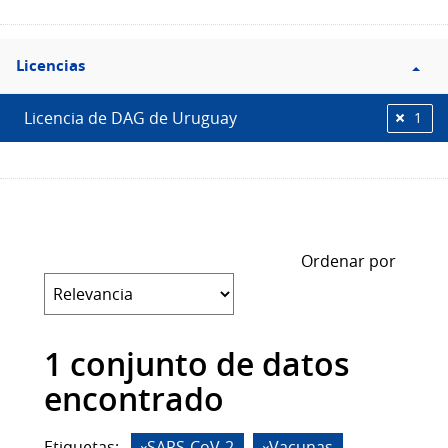
Filtro
Licencias
Licencias
Licencia de DAG de Uruguay
1
Ordenar por
1 conjunto de datos
encontrado
Etiquetas:
SARS-CoV-2
Vacunas