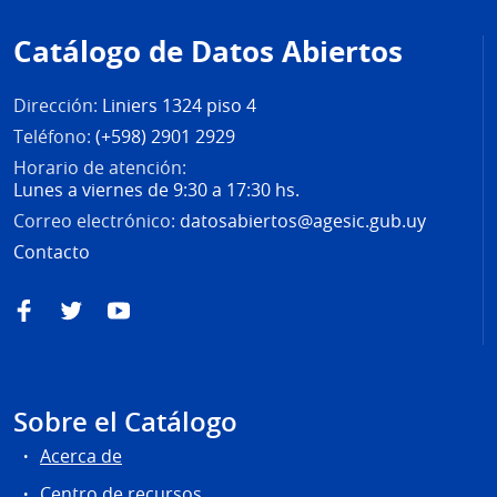
de
Catálogo de Datos Abiertos
página
Dirección:
Liniers 1324 piso 4
Teléfono:
(+598) 2901 2929
Horario de atención:
Lunes a viernes de 9:30 a 17:30 hs.
Correo electrónico:
datosabiertos@agesic.gub.uy
Contacto
Facebook
Twitter
YouTube
Sobre el Catálogo
Acerca de
Centro de recursos