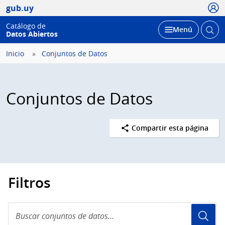
Usua
gub.uy
Catálogo de
Abrir
Desplegar
Menú
Datos Abiertos
busc
Inicio
Conjuntos de Datos
Conjuntos de Datos
Compartir esta página
Filtros
Buscar
conjuntos