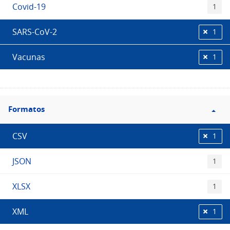
Covid-19
1
SARS-CoV-2
1
Vacunas
1
Filtro
Formatos
Formatos
CSV
1
JSON
1
XLSX
1
XML
1