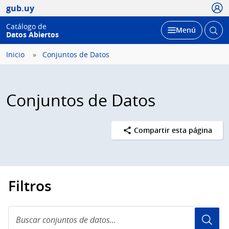
Usua
gub.uy
Catálogo de
Abrir
Desplegar
Menú
Datos Abiertos
busc
Inicio
Conjuntos de Datos
Conjuntos de Datos
Compartir esta página
Filtros
Buscar
conjuntos