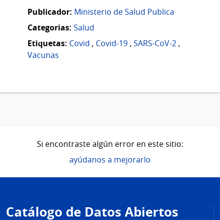
Publicador:
Ministerio de Salud Publica
Categorias:
Salud
Etiquetas:
Covid
,
Covid-19
,
SARS-CoV-2
,
Vacunas
Si encontraste algún error en este sitio:
ayúdanos a mejorarlo
Pie
de
Catálogo de Datos Abiertos
página