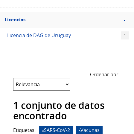
Filtro
Licencias
Licencias
Licencia de DAG de Uruguay
1
Ordenar por
1 conjunto de datos
encontrado
Etiquetas:
SARS-CoV-2
Vacunas