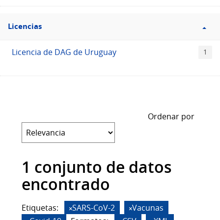
Filtro
Licencias
Licencias
Licencia de DAG de Uruguay
1
Ordenar por
1 conjunto de datos
encontrado
Etiquetas:
SARS-CoV-2
Vacunas