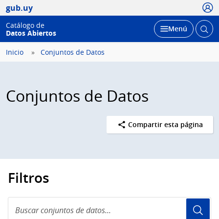
Usua
gub.uy
Catálogo de
Abrir
Desplegar
Menú
Datos Abiertos
busc
Inicio
Conjuntos de Datos
Conjuntos de Datos
Compartir esta página
Filtros
Buscar
conjuntos