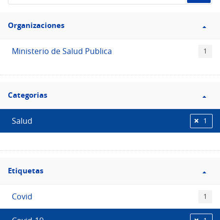
de
Filtro
datos...
Organizaciones
Organizaciones
Ministerio de Salud Publica
1
Filtro
Categorias
Categorias
Salud
1
Filtro
Etiquetas
Etiquetas
Covid
1