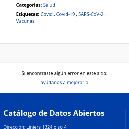
Categorias:
Salud
Etiquetas:
Covid
,
Covid-19
,
SARS-CoV-2
,
Vacunas
Si encontraste algún error en este sitio:
ayúdanos a mejorarlo
Pie
de
Catálogo de Datos Abiertos
página
Dirección:
Liniers 1324 piso 4