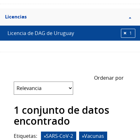
Filtro
Licencias
Licencias
Licencia de DAG de Uruguay
1
Ordenar por
1 conjunto de datos
encontrado
Etiquetas:
SARS-CoV-2
Vacunas