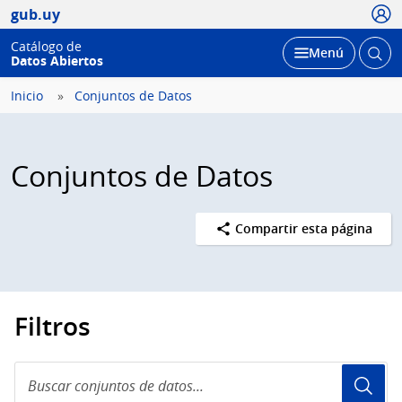
Usua
gub.uy
Catálogo de
Abrir
Desplegar
Menú
Datos Abiertos
busc
Inicio
Conjuntos de Datos
Conjuntos de Datos
Compartir esta página
Filtros
Buscar
conjuntos