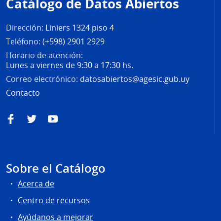
Catálogo de Datos Abiertos
página
Dirección:
Liniers 1324 piso 4
Teléfono:
(+598) 2901 2929
Horario de atención:
Lunes a viernes de 9:30 a 17:30 hs.
Correo electrónico:
datosabiertos@agesic.gub.uy
Contacto
Facebook
Twitter
YouTube
Sobre el Catálogo
Acerca de
Centro de recursos
Ayúdanos a mejorar