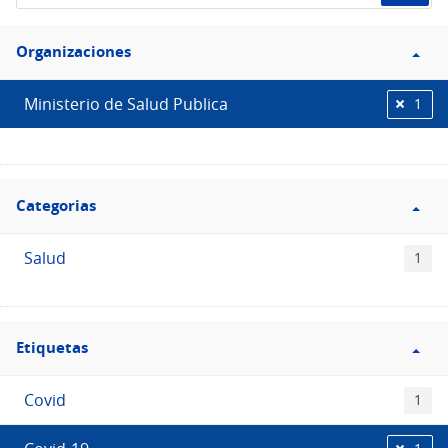
de
Filtro
datos...
Organizaciones
Organizaciones
Ministerio de Salud Publica
1
Filtro
Categorias
Categorias
Salud
1
Filtro
Etiquetas
Etiquetas
Covid
1