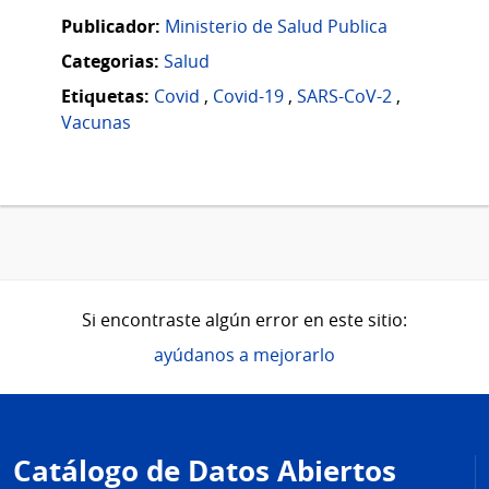
Publicador:
Ministerio de Salud Publica
Categorias:
Salud
Etiquetas:
Covid
,
Covid-19
,
SARS-CoV-2
,
Vacunas
Si encontraste algún error en este sitio:
ayúdanos a mejorarlo
Pie
de
Catálogo de Datos Abiertos
página