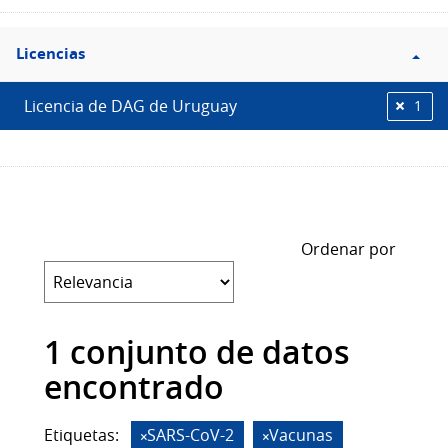
Filtro
Licencias
Licencias
Licencia de DAG de Uruguay
1
Ordenar por
1 conjunto de datos
encontrado
Etiquetas:
SARS-CoV-2
Vacunas