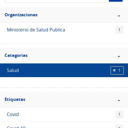
de
Filtro
datos...
Organizaciones
Organizaciones
Ministerio de Salud Publica
1
Filtro
Categorias
Categorias
Salud
1
Filtro
Etiquetas
Etiquetas
Covid
1