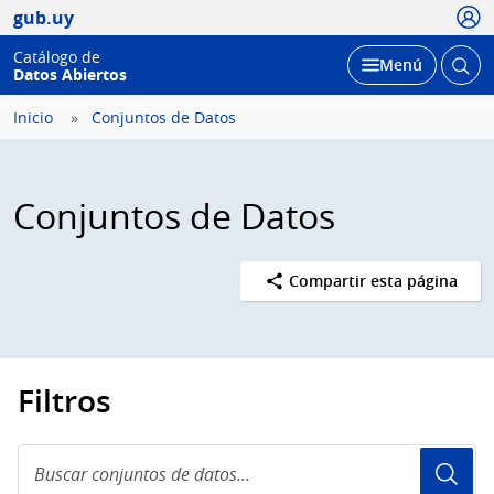
Usua
gub.uy
Catálogo de
Abrir
Desplegar
Menú
Datos Abiertos
busc
Inicio
Conjuntos de Datos
Conjuntos de Datos
Compartir esta página
Filtros
Buscar
conjuntos