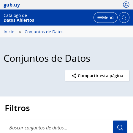
Usua
gub.uy
Catálogo de
Abrir
Desplegar
Menú
Datos Abiertos
busc
Inicio
Conjuntos de Datos
Conjuntos de Datos
Compartir esta página
Filtros
Buscar
conjuntos