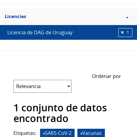
Filtro
Licencias
Licencias
Licencia de DAG de Uruguay
1
Ordenar por
1 conjunto de datos
encontrado
Etiquetas:
SARS-CoV-2
Vacunas