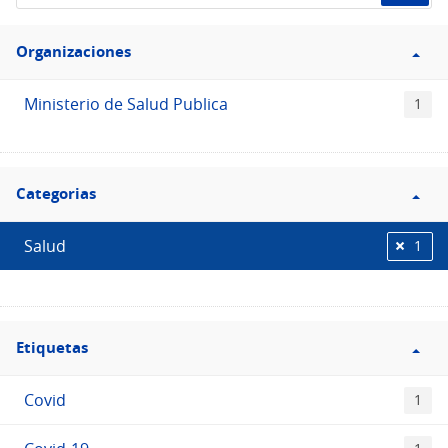
de
Filtro
datos...
Organizaciones
Organizaciones
Ministerio de Salud Publica
1
Filtro
Categorias
Categorias
Salud
1
Filtro
Etiquetas
Etiquetas
Covid
1