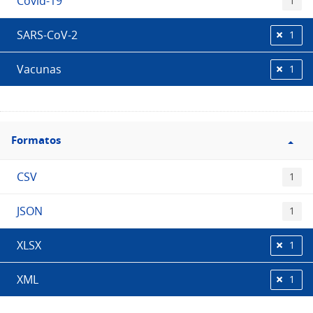
Covid-19
1
SARS-CoV-2
1
Vacunas
1
Filtro
Formatos
Formatos
CSV
1
JSON
1
XLSX
1
XML
1