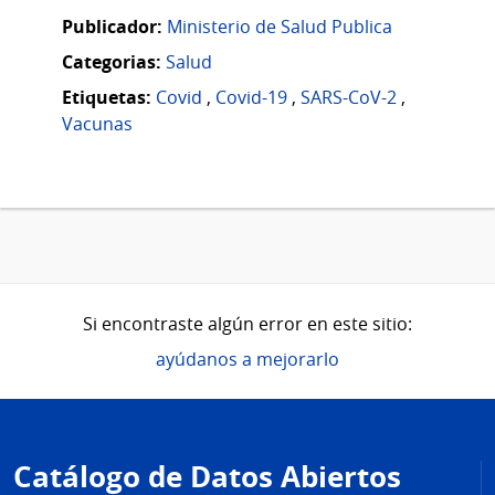
Publicador:
Ministerio de Salud Publica
Categorias:
Salud
Etiquetas:
Covid
,
Covid-19
,
SARS-CoV-2
,
Vacunas
Si encontraste algún error en este sitio:
ayúdanos a mejorarlo
Pie
de
Catálogo de Datos Abiertos
página