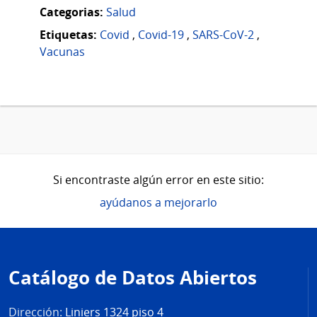
Categorias:
Salud
Etiquetas:
Covid
,
Covid-19
,
SARS-CoV-2
,
Vacunas
Si encontraste algún error en este sitio:
ayúdanos a mejorarlo
Pie
de
Catálogo de Datos Abiertos
página
Dirección:
Liniers 1324 piso 4