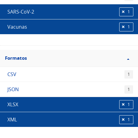
SARS-CoV-2
1
Vacunas
1
Filtro
Formatos
Formatos
CSV
1
JSON
1
XLSX
1
XML
1