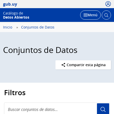
Usua
gub.uy
Catálogo de
Abrir
Desplegar
Menú
Datos Abiertos
busc
Inicio
Conjuntos de Datos
Conjuntos de Datos
Compartir esta página
Filtros
Buscar
conjuntos