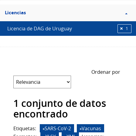
Filtro
Licencias
Licencias
Licencia de DAG de Uruguay
1
Ordenar por
1 conjunto de datos
encontrado
Etiquetas:
SARS-CoV-2
Vacunas