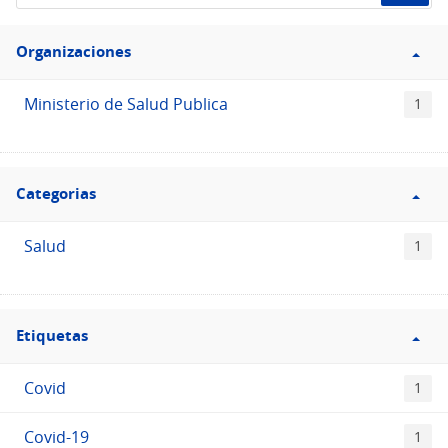
de
Filtro
datos...
Organizaciones
Organizaciones
Ministerio de Salud Publica
1
Filtro
Categorias
Categorias
Salud
1
Filtro
Etiquetas
Etiquetas
Covid
1
Covid-19
1