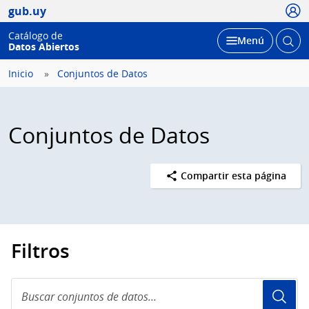
Usua
gub.uy
Catálogo de
Abrir
Desplegar
Menú
Datos Abiertos
busc
Inicio
Conjuntos de Datos
Conjuntos de Datos
Compartir esta página
Filtros
Buscar
conjuntos