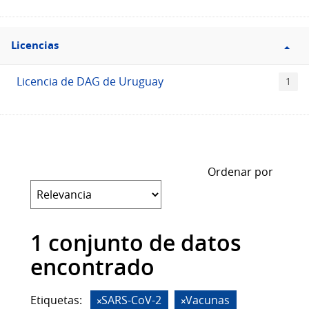
Filtro
Licencias
Licencias
Licencia de DAG de Uruguay
1
Ordenar por
1 conjunto de datos
encontrado
Etiquetas:
SARS-CoV-2
Vacunas