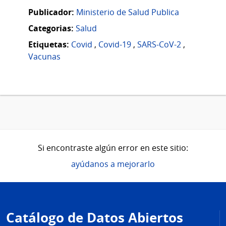
Publicador:
Ministerio de Salud Publica
Categorias:
Salud
Etiquetas:
Covid
,
Covid-19
,
SARS-CoV-2
,
Vacunas
Si encontraste algún error en este sitio:
ayúdanos a mejorarlo
Pie
de
Catálogo de Datos Abiertos
página