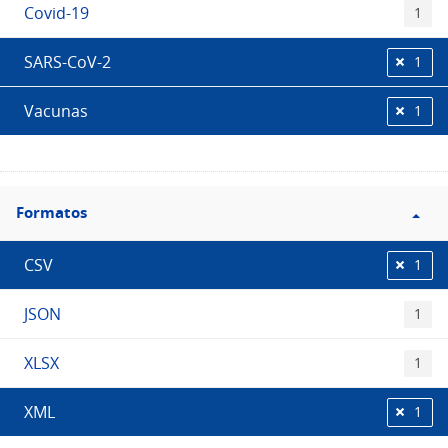
Covid-19
1
SARS-CoV-2
1
Vacunas
1
Filtro
Formatos
Formatos
CSV
1
JSON
1
XLSX
1
XML
1