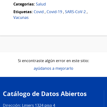
Categorias:
Salud
Etiquetas:
Covid
,
Covid-19
,
SARS-CoV-2
,
Vacunas
Si encontraste algún error en este sitio:
ayúdanos a mejorarlo
Pie
de
Catálogo de Datos Abiertos
página
Dirección:
Liniers 1324 piso 4