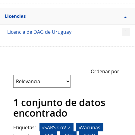
Filtro
Licencias
Licencias
Licencia de DAG de Uruguay
1
Ordenar por
1 conjunto de datos
encontrado
Etiquetas:
SARS-CoV-2
Vacunas