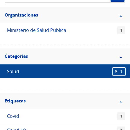
de
Filtro
datos...
Organizaciones
Organizaciones
Ministerio de Salud Publica
1
Filtro
Categorias
Categorias
Salud
1
Filtro
Etiquetas
Etiquetas
Covid
1