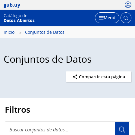
Usua
gub.uy
Catálogo de
Abrir
Desplegar
Menú
Datos Abiertos
busc
Inicio
Conjuntos de Datos
Conjuntos de Datos
Compartir esta página
Filtros
Buscar
conjuntos