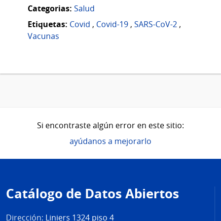
Categorias:
Salud
Etiquetas:
Covid
,
Covid-19
,
SARS-CoV-2
,
Vacunas
Si encontraste algún error en este sitio:
ayúdanos a mejorarlo
Pie
de
Catálogo de Datos Abiertos
página
Dirección:
Liniers 1324 piso 4