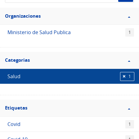
de
Filtro
datos...
Organizaciones
Organizaciones
Ministerio de Salud Publica
1
Filtro
Categorias
Categorias
Salud
1
Filtro
Etiquetas
Etiquetas
Covid
1