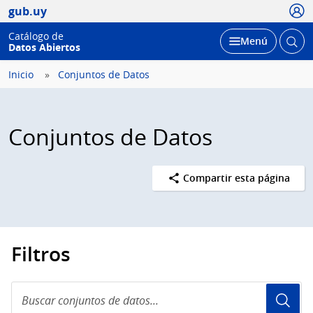
Usua
gub.uy
Catálogo de
Abrir
Desplegar
Menú
Datos Abiertos
busc
Inicio
Conjuntos de Datos
Conjuntos de Datos
Compartir esta página
Filtros
Buscar
conjuntos