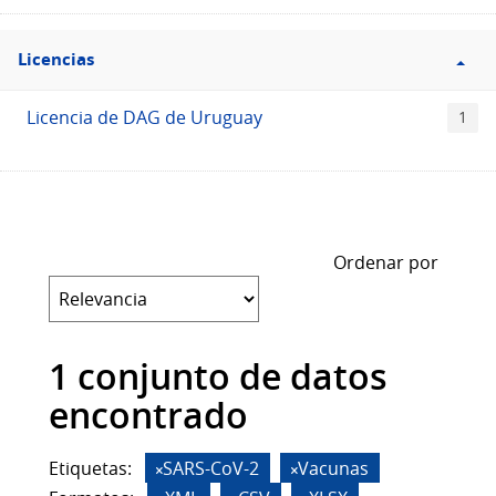
Filtro
Licencias
Licencias
Licencia de DAG de Uruguay
1
Ordenar por
1 conjunto de datos
encontrado
Etiquetas:
SARS-CoV-2
Vacunas