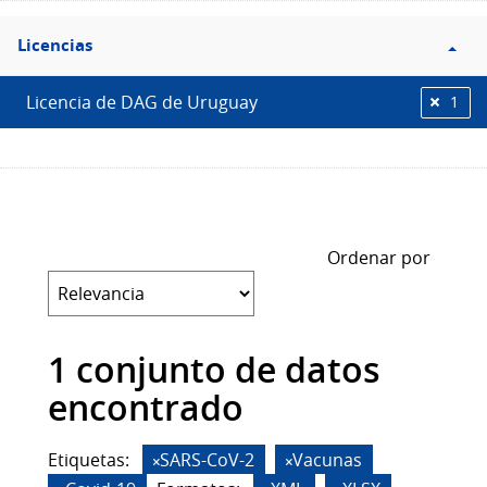
Filtro
Licencias
Licencias
Licencia de DAG de Uruguay
1
Ordenar por
1 conjunto de datos
encontrado
Etiquetas:
SARS-CoV-2
Vacunas