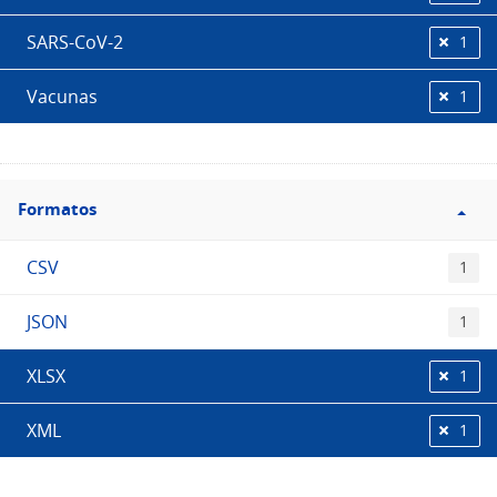
SARS-CoV-2
1
Vacunas
1
Filtro
Formatos
Formatos
CSV
1
JSON
1
XLSX
1
XML
1