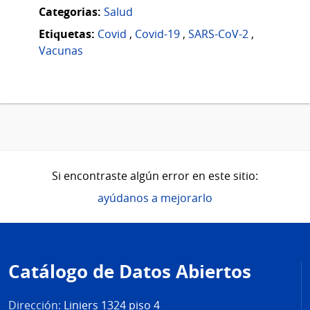
Categorias:
Salud
Etiquetas:
Covid
,
Covid-19
,
SARS-CoV-2
,
Vacunas
Si encontraste algún error en este sitio:
ayúdanos a mejorarlo
Pie
de
Catálogo de Datos Abiertos
página
Dirección:
Liniers 1324 piso 4