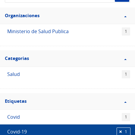
de
Filtro
datos...
Organizaciones
Organizaciones
Ministerio de Salud Publica
1
Filtro
Categorias
Categorias
Salud
1
Filtro
Etiquetas
Etiquetas
Covid
1
Covid-19
1