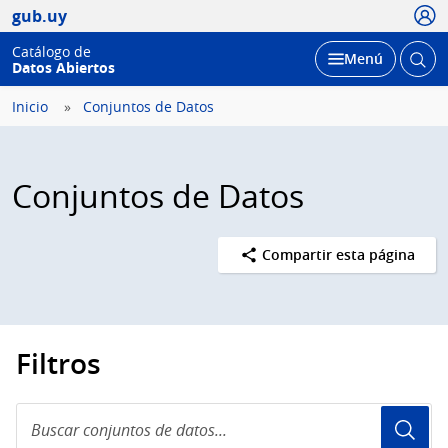
Usua
gub.uy
Catálogo de
Abrir
Desplegar
Menú
Datos Abiertos
busc
Inicio
Conjuntos de Datos
Conjuntos de Datos
Compartir esta página
Filtros
Buscar
conjuntos