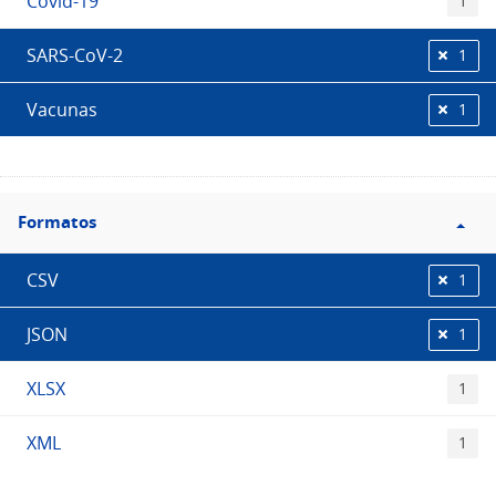
Covid-19
1
SARS-CoV-2
1
Vacunas
1
Filtro
Formatos
Formatos
CSV
1
JSON
1
XLSX
1
XML
1