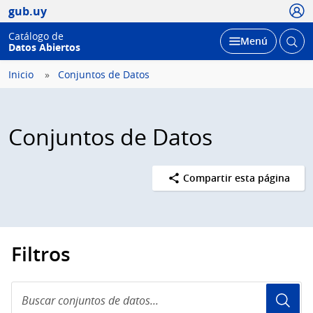
Usua
gub.uy
Catálogo de
Abrir
Desplegar
Menú
Datos Abiertos
busc
Inicio
Conjuntos de Datos
Conjuntos de Datos
Compartir esta página
Filtros
Buscar
conjuntos