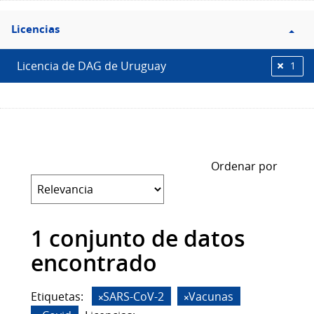
Filtro
Licencias
Licencias
Licencia de DAG de Uruguay
1
Ordenar por
1 conjunto de datos
encontrado
Etiquetas:
SARS-CoV-2
Vacunas