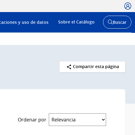
Usua
Menú
Sobre el Catálogo
caciones y uso de datos
Buscar
de
Abrir
buscador
navega
y
Compartir esta página
Ordenar por