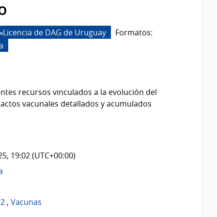
o
Licencia de DAG de Uruguay
Formatos:
a
ntes recursos vinculados a la evolución del
 actos vacunales detallados y acumulados
025, 19:02 (UTC+00:00)
a
-2
,
Vacunas