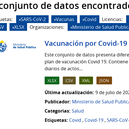
 conjunto de datos encontrad
uetas:
SARS-CoV-2
Vacunas
Covid
Licencias:
SV
XLSX
Organizaciones:
Ministerio de Salud Public
Vacunación por Covid-19
Este conjunto de datos presenta difere
plan de vacunación Covid 19. Contiene
diarios de actos...
XLSX
CSV
XML
JSON
Última actualización:
9 de julio de 2
Publicador:
Ministerio de Salud Public
Categorias:
Salud
Etiquetas:
Covid
,
Covid-19
,
SARS-CoV