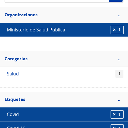
de
Filtro
datos...
Organizaciones
Organizaciones
Ministerio de Salud Publica
1
Filtro
Categorias
Categorias
Salud
1
Filtro
Etiquetas
Etiquetas
Covid
1