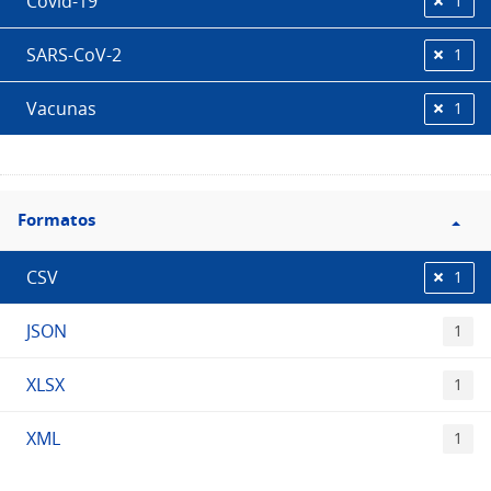
Covid-19
1
SARS-CoV-2
1
Vacunas
1
Filtro
Formatos
Formatos
CSV
1
JSON
1
XLSX
1
XML
1