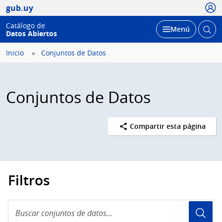
Usua
gub.uy
Catálogo de
Abrir
Desplegar
Menú
Datos Abiertos
busc
Inicio
Conjuntos de Datos
Conjuntos de Datos
Compartir esta página
Filtros
Buscar
conjuntos