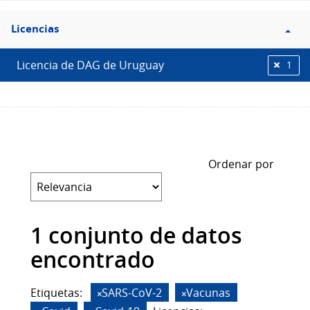
Filtro
Licencias
Licencias
Licencia de DAG de Uruguay
1
Ordenar por
1 conjunto de datos
encontrado
Etiquetas:
SARS-CoV-2
Vacunas