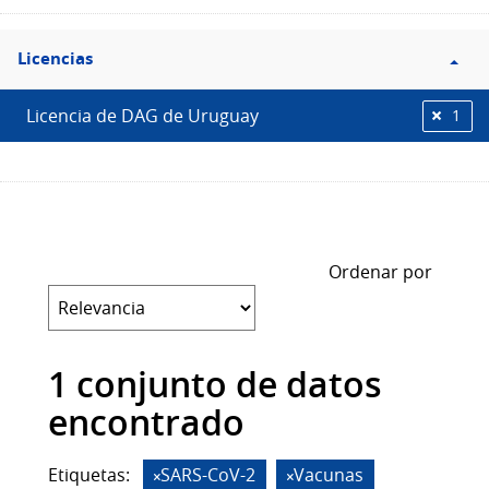
Filtro
Licencias
Licencias
Licencia de DAG de Uruguay
1
Ordenar por
1 conjunto de datos
encontrado
Etiquetas:
SARS-CoV-2
Vacunas