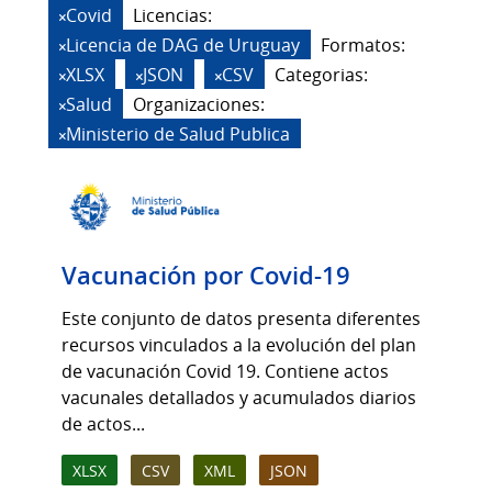
Covid
Licencias:
Licencia de DAG de Uruguay
Formatos:
XLSX
JSON
CSV
Categorias:
Salud
Organizaciones:
Ministerio de Salud Publica
Vacunación por Covid-19
Este conjunto de datos presenta diferentes
recursos vinculados a la evolución del plan
de vacunación Covid 19. Contiene actos
vacunales detallados y acumulados diarios
de actos...
XLSX
CSV
XML
JSON