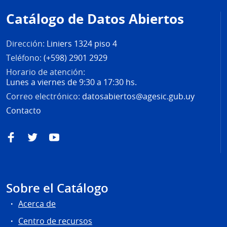
de
Catálogo de Datos Abiertos
página
Dirección:
Liniers 1324 piso 4
Teléfono:
(+598) 2901 2929
Horario de atención:
Lunes a viernes de 9:30 a 17:30 hs.
Correo electrónico:
datosabiertos@agesic.gub.uy
Contacto
Facebook
Twitter
YouTube
Sobre el Catálogo
Acerca de
Centro de recursos