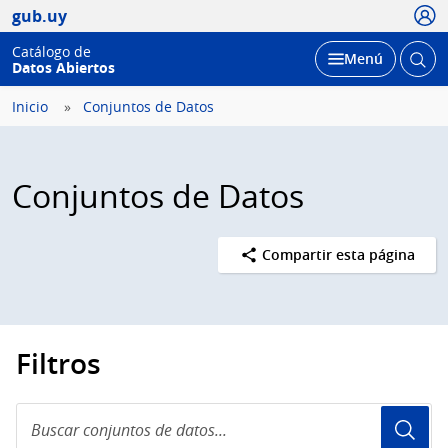
Usua
gub.uy
Catálogo de
Abrir
Desplegar
Menú
Datos Abiertos
busc
Inicio
Conjuntos de Datos
Conjuntos de Datos
Compartir esta página
Filtros
Buscar
conjuntos