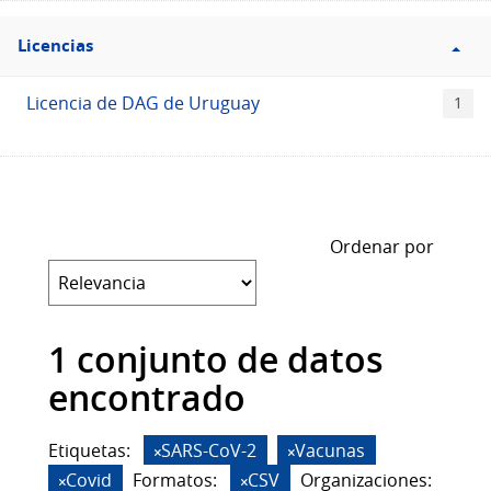
Filtro
Licencias
Licencias
Licencia de DAG de Uruguay
1
Ordenar por
1 conjunto de datos
encontrado
Etiquetas:
SARS-CoV-2
Vacunas
Covid
Formatos:
CSV
Organizaciones: