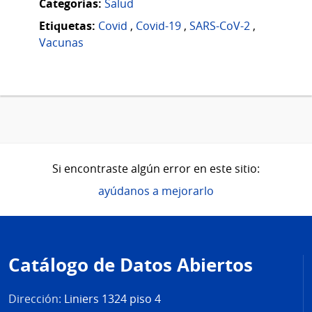
Categorias:
Salud
Etiquetas:
Covid
,
Covid-19
,
SARS-CoV-2
,
Vacunas
Si encontraste algún error en este sitio:
ayúdanos a mejorarlo
Pie
de
Catálogo de Datos Abiertos
página
Dirección:
Liniers 1324 piso 4