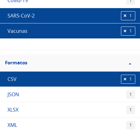
Covid-19
1
SARS-CoV-2
1
Vacunas
1
Filtro
Formatos
Formatos
CSV
1
JSON
1
XLSX
1
XML
1