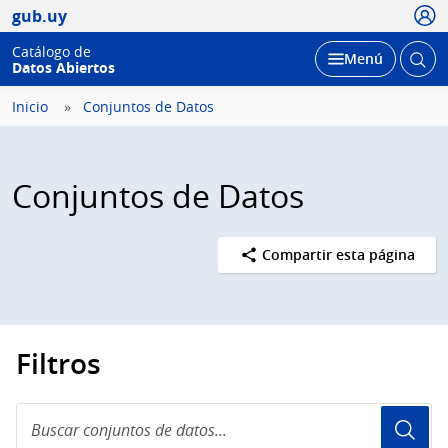
Usua
gub.uy
Catálogo de
Abrir
Desplegar
Menú
Datos Abiertos
busc
Inicio
Conjuntos de Datos
Conjuntos de Datos
Compartir esta página
Filtros
Buscar
conjuntos