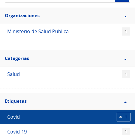
de
Filtro
datos...
Organizaciones
Organizaciones
Ministerio de Salud Publica
1
Filtro
Categorias
Categorias
Salud
1
Filtro
Etiquetas
Etiquetas
Covid
1
Covid-19
1