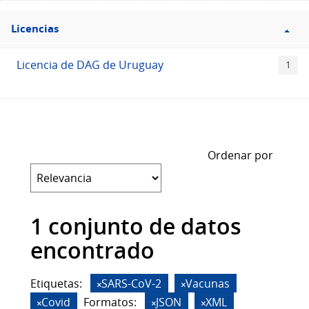
Filtro
Licencias
Licencias
Licencia de DAG de Uruguay
1
Ordenar por
1 conjunto de datos
encontrado
Etiquetas:
SARS-CoV-2
Vacunas
Covid
Formatos:
JSON
XML