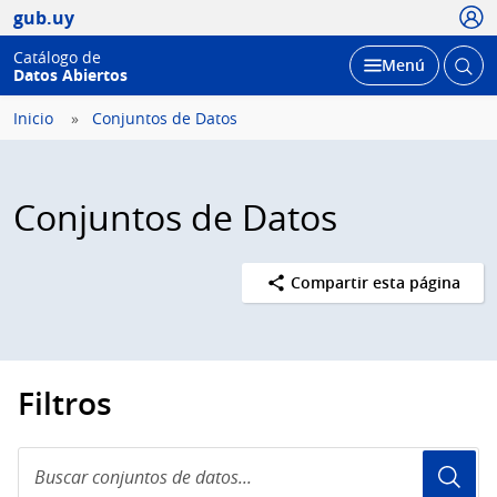
Usua
gub.uy
Catálogo de
Abrir
Desplegar
Menú
Datos Abiertos
busc
Inicio
Conjuntos de Datos
Conjuntos de Datos
Compartir esta página
Filtros
Buscar
conjuntos