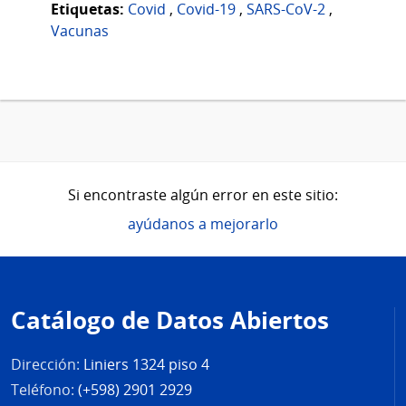
Etiquetas:
Covid
,
Covid-19
,
SARS-CoV-2
,
Vacunas
Si encontraste algún error en este sitio:
ayúdanos a mejorarlo
Pie
de
Catálogo de Datos Abiertos
página
Dirección:
Liniers 1324 piso 4
Teléfono:
(+598) 2901 2929