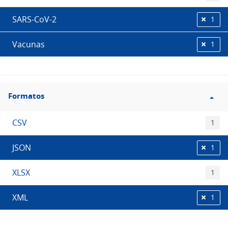
SARS-CoV-2
1
Vacunas
1
Filtro
Formatos
Formatos
CSV
1
JSON
1
XLSX
1
XML
1