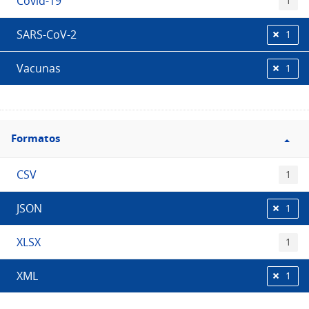
Covid-19
1
SARS-CoV-2
1
Vacunas
1
Filtro
Formatos
Formatos
CSV
1
JSON
1
XLSX
1
XML
1