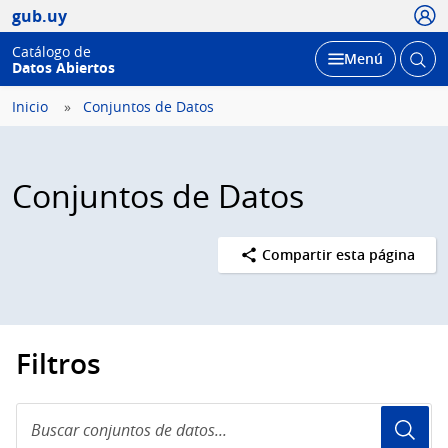
Usua
gub.uy
Catálogo de
Abrir
Desplegar
Menú
Datos Abiertos
busc
Inicio
Conjuntos de Datos
Conjuntos de Datos
Compartir esta página
Filtros
Buscar
conjuntos