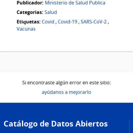
Publicador:
Ministerio de Salud Publica
Categorias:
Salud
Etiquetas:
Covid
,
Covid-19
,
SARS-CoV-2
,
Vacunas
Si encontraste algún error en este sitio:
ayúdanos a mejorarlo
Pie
de
Catálogo de Datos Abiertos
página