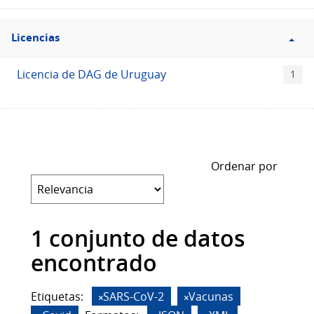
Filtro
Licencias
Licencias
Licencia de DAG de Uruguay
1
Ordenar por
1 conjunto de datos
encontrado
Etiquetas:
SARS-CoV-2
Vacunas