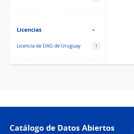
Filtro
Licencias
Licencias
Licencia de DAG de Uruguay
1
Pie
de
Catálogo de Datos Abiertos
página