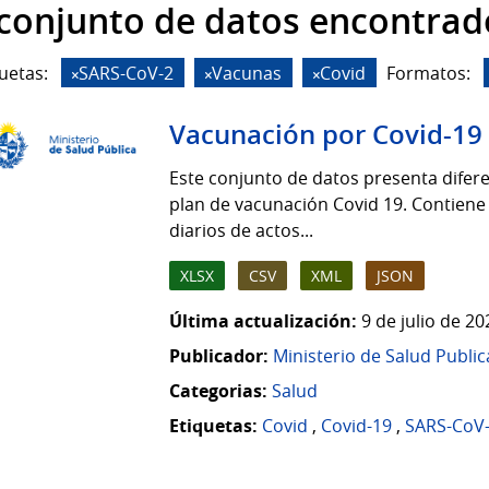
 conjunto de datos encontrad
uetas:
SARS-CoV-2
Vacunas
Covid
Formatos:
Vacunación por Covid-19
Este conjunto de datos presenta difere
plan de vacunación Covid 19. Contiene
diarios de actos...
XLSX
CSV
XML
JSON
Última actualización:
9 de julio de 2
Publicador:
Ministerio de Salud Public
Categorias:
Salud
Etiquetas:
Covid
,
Covid-19
,
SARS-CoV