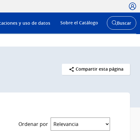
Usua
Menú
Sobre el Catálogo
caciones y uso de datos
Buscar
de
Abrir
buscador
navega
y
Compartir esta página
Ordenar por