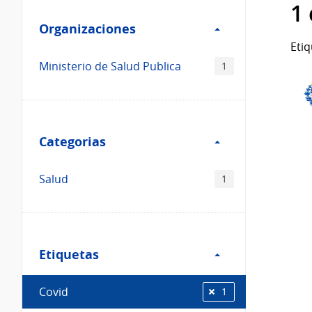
Filtro
datos...
1
Organizaciones
Organizaciones
Etiq
Ministerio de Salud Publica
1
Filtro
Categorias
Categorias
Salud
1
Filtro
Etiquetas
Etiquetas
Covid
1